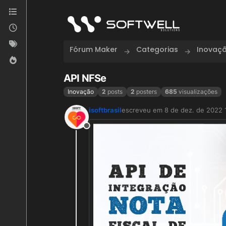
Skip to content
Fórum Maker
Categorias
Inovaç
API NFSe
Inovação
2
posts
2
posters
685
visualizações
isoftbrasil
escreveu em
8 de dez. de 2022 
última edição por
Offline