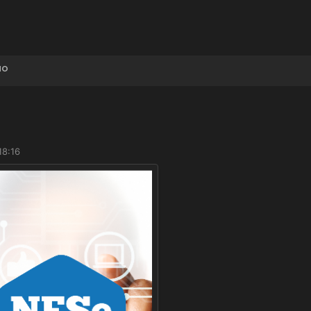
ão
18:16