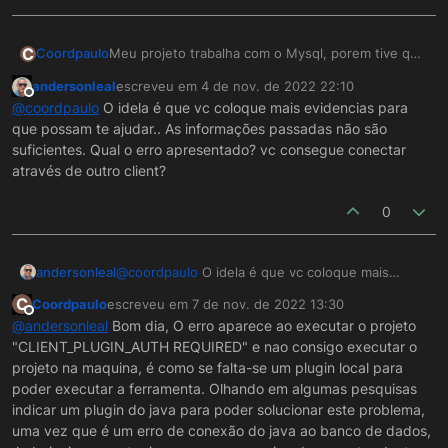
C
Coordpaulo
Meu projeto trabalha com o Mysql, porem tive que
colocar em uma maquina nova, agora esta
andersonleal
escreveu em
4 de nov. de 2022 22:10
apresentando esta mensagem ao executar o
última edição por
Offline
@
coordpaulo
O idela é que vc coloque mais evidencias para
projeto. Nao me lembro onde tenho que atualizar
que possam te ajudar.. As informações passadas não são
o conector jar dentro da pasta softweel
suficientes. Qual o erro apresentado? vc consegue conectar
através de outro client?
0
andersonleal
@
coordpaulo
O idela é que vc coloque mais
evidencias para que possam te ajudar.. As
C
Coordpaulo
escreveu em
7 de nov. de 2022 13:30
informações passadas não são suficientes. Qual
última edição por
Offline
@
andersonleal
Bom dia, O erro aparece ao executar o projeto
o erro apresentado? vc consegue conectar
"CLIENT_PLUGIN_AUTH REQUIRED" e nao consigo executar o
através de outro client?
projeto na maquina, é como se falta-se um plugin local para
poder executar a ferramenta. Olhando em algumas pesquisas
indicar um plugin do java para poder solucionar este problema,
uma vez que é um erro de conexão do java ao banco de dados,