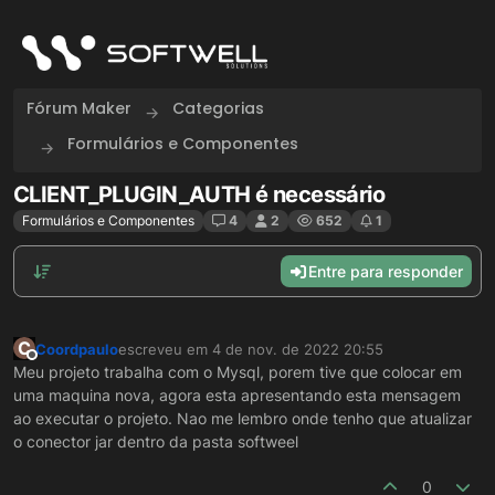
Skip to content
Fórum Maker
Categorias
Formulários e Componentes
CLIENT_PLUGIN_AUTH é necessário
Formulários e Componentes
4
2
652
1
Entre para responder
C
Coordpaulo
escreveu em
4 de nov. de 2022 20:55
última edição por
Offline
Meu projeto trabalha com o Mysql, porem tive que colocar em
uma maquina nova, agora esta apresentando esta mensagem
ao executar o projeto. Nao me lembro onde tenho que atualizar
o conector jar dentro da pasta softweel
0