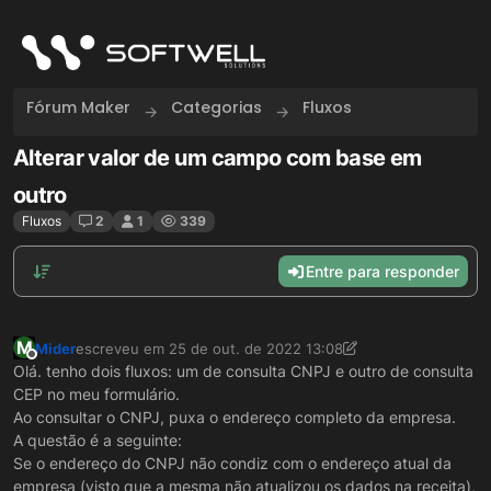
Skip to content
Fórum Maker
Categorias
Fluxos
Alterar valor de um campo com base em
outro
Fluxos
2
1
339
Entre para responder
M
Mider
escreveu em
25 de out. de 2022 13:08
última edição por Mider
Offline
Olá. tenho dois fluxos: um de consulta CNPJ e outro de consulta
CEP no meu formulário.
Ao consultar o CNPJ, puxa o endereço completo da empresa.
A questão é a seguinte:
Se o endereço do CNPJ não condiz com o endereço atual da
empresa (visto que a mesma não atualizou os dados na receita),