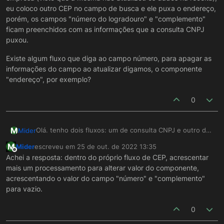
eu coloco outro CEP no campo de busca e ele puxa o endereço,
porém, os campos "número do logradouro" e "complemento"
ficam preenchidos com as informações que a consulta CNPJ
puxou.
Existe algum fluxo que diga ao campo número, para apagar as
informações do campo ao atualizar digamos, o componente
"endereço", por exemplo?
0
M
Olá. tenho dois fluxos: um de consulta CNPJ e outro de
Mider
consulta CEP no meu formulário.
M
Mider
escreveu em
25 de out. de 2022 13:35
Ao consultar o CNPJ, puxa o endereço completo da
Existe algum fluxo que diga ao campo número, para
última edição por
Offline
Achei a resposta: dentro do próprio fluxo de CEP, acrescentar
empresa.
apagar as informações do campo ao atualizar digamos, o
mais um processamento para alterar valor do componente,
A questão é a seguinte:
componente "endereço", por exemplo?
Se o endereço do CNPJ não condiz com o endereço
acrescentando o valor do campo "número" e "complemento"
atual da empresa (visto que a mesma não atualizou os
para vazio.
dados na receita), eu coloco outro CEP no campo de
busca e ele puxa o endereço, porém, os campos
0
"número do logradouro" e "complemento" ficam