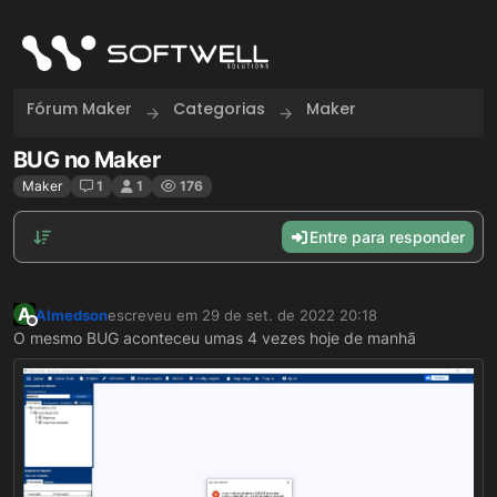
Skip to content
Fórum Maker
Categorias
Maker
BUG no Maker
Maker
1
1
176
Entre para responder
A
Almedson
escreveu em
29 de set. de 2022 20:18
última edição por
Offline
O mesmo BUG aconteceu umas 4 vezes hoje de manhã