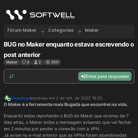
Skip to content
Fórum Maker
Categorias
Maker
BUG no Maker enquanto estava escrevendo o
post anterior
Maker
3
2
350
Entre para responder
A
Almedson
escreveu em
2 de set. de 2022 18:20
última edição por
Offline
O Maker é a ferramenta mais Bugada que encontrei na vida.
Enquanto estou reportando o BUG do Maker que ocorreu de 7
dias atrás, o Maker exibe a mensagem avisando que vai fechar
em 2 minutos por perder a conexão com a VPN.
Já avisei no e-mail anterior que as VPNs foram abandonadas