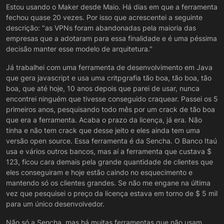
Estou usando o Maker desde Maio. Há dias em que a ferramenta
alguma queda na sua internet, mesmo que por um
curto período de tempo, o Maker irá perder essa
Atenciosamente,
fechou quase 20 vezes. Por isso que acrescentei a seguinte
conexão com o servidor de licenças e é por isso
descrição: "as VPNs foram abandonadas pela maioria das
que provavelmente está ocorrendo esse erro com
empresas que a adotaram para essa finalidade e é uma péssima
você.
decisão manter esse modelo de arquitetura."
Já trabalhei com uma ferramenta de desenvolvimento em Java
que gera javascript e usa uma critpgrafia tão boa, tão boa, tão
boa, que até hoje, 10 anos depois que parei de usar, nunca
encontrei ninguém que tivesse conseguido craquear. Passei os 5
primeiros anos, pesquisando todo mês por um crack de tão boa
que era a ferramenta. Acaba o prazo da licença, já era. Não
tinha e não tem crack que desse jeito e eles ainda tem uma
versão open source. Essa ferramenta é da Sencha. O Banco Itaú
usa e vários outros bancos, mas aí a ferramenta que custava $
123, ficou cara demais pela grande quantidade de clientes que
eles conseguiram e hoje estão caindo no esquecimento e
mantendo só os clientes grandes. Se não me engane na última
vez que pesquisei o preço da licença estava em torno de $ 5 mil
para um único desenvolvedor.
Não só a Sencha, mas há muitas ferramentas que não usam