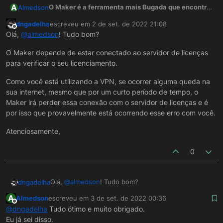
A
O Maker é a ferramenta mais Bugada que encontrei
Almedson
na vida.
dngadelha
escreveu em
2 de set. de 2022 21:08
Enquanto estou reportando o BUG do Maker que
última edição por
Offline
Olá,
@
almedson
! Tudo bom?
ocorreu de 7 dias atrás, o Maker exibe a mensagem
avisando que vai fechar em 2 minutos por perder a
O Maker fecha sozinho várias vezes ao dia. Isso
O Maker depende de estar conectado ao servidor de licenças
conexão com a VPN.
nunca me ocorreu com nenhuma outra ferramenta
para verificar o seu licenciamento.
Já avisei no e-mail anterior que as VPNs foram
de desenvolvimento.
abandonadas pela maioria das empresas que a
Como você está utilizando a VPN, se ocorrer alguma queda na
adotaram para essa finalidade e é uma péssima
sua internet, mesmo que por um curto período de tempo, o
decisão manter esse modelo de arquitetura.
Maker irá perder essa conexão com o servidor de licenças e é
por isso que provavelmente está ocorrendo esse erro com você.
Atenciosamente,
0
Olá,
@
almedson
! Tudo bom?
dngadelha
A
Almedson
escreveu em
3 de set. de 2022 00:36
O Maker depende de estar conectado ao servidor
última edição por
Offline
@
dngadelha
Tudo ótimo e muito obrigado.
de licenças para verificar o seu licenciamento.
Eu já sei disso.
Como você está utilizando a VPN, se ocorrer