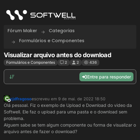
Skip to content
Fórum Maker
Categorias
Formulários e Componentes
Visualizar arquivo antes do download
Formulários e Componentes
2
2
436
Entre para responder
C
cjdfragoso
escreveu em
9 de mai. de 2022 18:50
última edição por
Offline
Olá pessoal. Fiz o exemplo de Upload e Download do video da
Softwell. Ele faz o upload para uma pasta e o download sem
problema.
Alguem sabe se tem algum componente ou forma de visualizar o
arquivo antes de fazer o download?