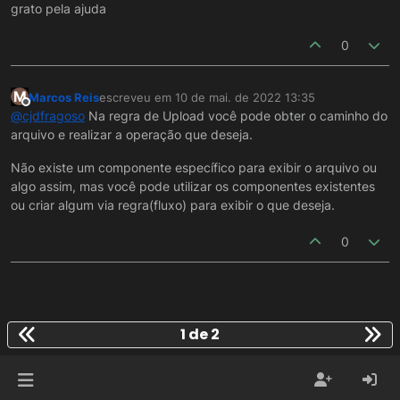
grato pela ajuda
0
M
Marcos Reis
escreveu em
10 de mai. de 2022 13:35
última edição por
Offline
@
cjdfragoso
Na regra de Upload você pode obter o caminho do
arquivo e realizar a operação que deseja.
Não existe um componente específico para exibir o arquivo ou
algo assim, mas você pode utilizar os componentes existentes
ou criar algum via regra(fluxo) para exibir o que deseja.
0
1 de 2