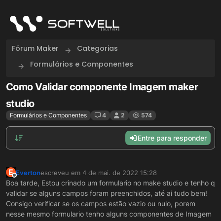
Skip to content
Fórum Maker
Categorias
Formulários e Componentes
Como Validar componente Imagem maker
studio
Formulários e Componentes
4
2
574
Entre para responder
E
Everton
escreveu em
4 de mai. de 2022 15:28
última edição por
Offline
Boa tarde, Estou crinado um formulario no make studio e tenho q
validar se alguns campos foram preenchidos, até ai tudo bem!
Consigo verificar se os campos estão vazio ou nulo, porem
nesse mesmo formulario tenho alguns componentes de Imagem