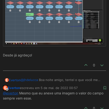
Desde já agrdeço!
0
E
@
jhdelucca
Boa noite amigo, tentei o que você me
Everton
indicou, mas infelizmente não deu certo pois o
E
Everton
escreveu em
5 de mai. de 2022 00:57
componente sempre vem com um valor q não sei
Desde já agrdeço!
última edição por
Offline
@
everton
Mesmo que eu anexe uma imagem o valor do campo
indentificar o que é. vou anexa uma imagem aq para
sempre vem esse.
ver se consigo explicat melhor. Os parametros de
imagens sempre vem com um valor estranho!
0