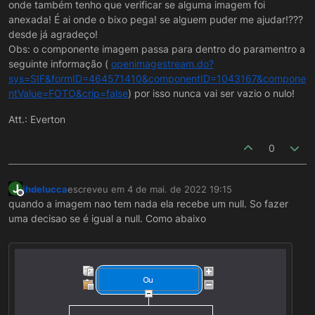
onde também tenho que verificar se alguma imagem foi
anexada! É ai onde o bixo pega! se alguem puder me ajudar!???
desde já agradeço!
Obs: o componente imagem passa para dentro do paramentro a
seguinte informação (
openimagestream.do?
sys=SIF&formID=464571410&componentID=1043167&compone
ntValue=FOTO&crip=false
) por isso nunca vai ser vazio o nulo!
Att.: Everton
0
J
jhdelucca
escreveu em
4 de mai. de 2022 19:15
última edição por
Offline
quando a imagem nao tem nada ela recebe um null. So fazer
uma decisao se é igual a null. Como abaixo