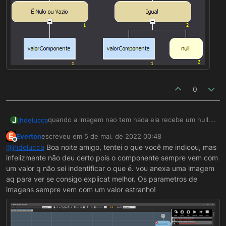
0
J
quando a imagem nao tem nada ela recebe um null.
jhdelucca
So fazer uma decisao se é igual a null. Como abaixo
E
Everton
escreveu em
5 de mai. de 2022 00:48
última edição por
Offline
@
jhdelucca
Boa noite amigo, tentei o que você me indicou, mas
infelizmente não deu certo pois o componente sempre vem com
um valor q não sei indentificar o que é. vou anexa uma imagem
aq para ver se consigo explicat melhor. Os parametros de
imagens sempre vem com um valor estranho!