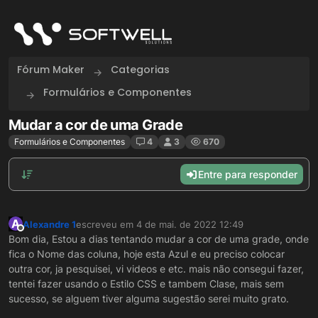
Skip to content
Fórum Maker
Categorias
Formulários e Componentes
Mudar a cor de uma Grade
Formulários e Componentes
4
3
670
Entre para responder
A
Alexandre 1
escreveu em
4 de mai. de 2022 12:49
última edição por
Offline
Bom dia, Estou a dias tentando mudar a cor de uma grade, onde
fica o Nome das coluna, hoje esta Azul e eu preciso colocar
outra cor, ja pesquisei, vi videos e etc. mais não consegui fazer,
tentei fazer usando o Estilo CSS e tambem Clase, mais sem
sucesso, se alguem tiver alguma sugestão serei muito grato.