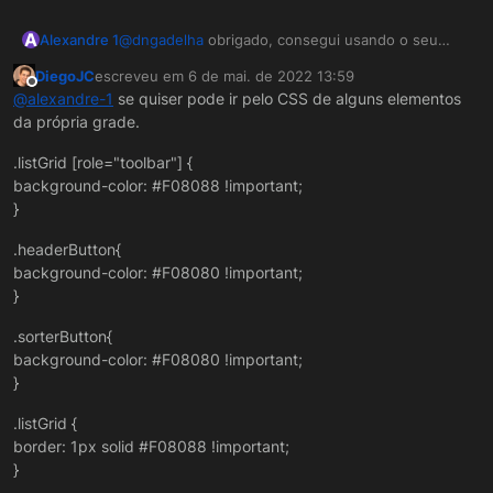
template que seu sistema utiliza (lá em
assets/skins/<tema>.css
) ou colocar na
A
:root {

Alexandre 1
@
dngadelha
obrigado, consegui usando o seu
propriedade de CSS de um formulário se quer
  --primary: red; /* <-- Sua cor principal a
exemplo.
DiegoJC
escreveu em
6 de mai. de 2022 13:59
Agora se você quer estilizar
somente o
somente específico pra ele:
última edição por
Offline
componente Grade
, você pode modificar o CSS
@
alexandre-1
se quiser pode ir pelo CSS de alguns elementos
dele em
da própria grade.
components/isomorphic/skins/default/skin_styles
.css
e substituir tudo que tem
var(--primary)
pela
.listGrid [role="toolbar"] {
cor que você quer utilizar.
background-color: #F08088 !important;
}
.headerButton{
background-color: #F08080 !important;
}
.sorterButton{
background-color: #F08080 !important;
}
.listGrid {
border: 1px solid #F08088 !important;
}