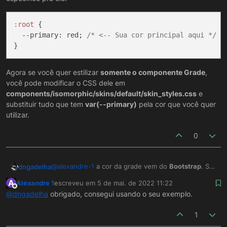
:root
 {

--primary
: red; 
/* <-- Sua cor principal aqui */
Agora se você quer estilizar
somente o componente Grade
,
você pode modificar o CSS dele em
components/isomorphic/skins/default/skin_styles.css
e
substituir tudo que tem
var(--primary)
pela cor que você quer
utilizar.
0
@
alexandre-1
a cor da grade vem do
Bootstrap
. Se
dngadelha
você estilizar o Bootstrap, estiliza todos os
A
Alexandre 1
escreveu em
5 de mai. de 2022 11:22
componentes, incluindo a grade.
Existem diversos sites que disponibilizam temas do
última edição por
Offline
@
dngadelha
obrigado, consegui usando o seu exemplo.
Bootstrap 4
que você pode utilizar nos seus
sistemas e estilizar todo o Webun.
Mas se você quer alterar pelo CSS, basta atualizar a
1
variável
--primary
.
Você pode colocar isso diretamente no CSS do