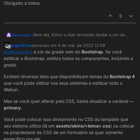
Obrigado a todos.
0
A
Bom dia, Estou a dias tentando mudar a cor de
Alexandre 1
uma grade, onde fica o Nome das coluna, hoje
dngadelha
escreveu em
4 de mai. de 2022 12:59
esta Azul e eu preciso colocar outra cor, ja
Obrigado a todos.
última edição por
Offline
@
alexandre-1
a cor da grade vem do
Bootstrap
. Se você
pesquisei, vi videos e etc. mais não consegui
estilizar o Bootstrap, estiliza todos os componentes, incluindo a
fazer, tentei fazer usando o Estilo CSS e tambem
Clase, mais sem sucesso, se alguem tiver alguma
grade.
sugestão serei muito grato.
Existem diversos sites que disponibilizam temas do
Bootstrap 4
que você pode utilizar nos seus sistemas e estilizar todo o
Webun.
Mas se você quer alterar pelo CSS, basta atualizar a variável
--
primary
.
Você pode colocar isso diretamente no CSS do template que
seu sistema utiliza (lá em
assets/skins/<tema>.css
) ou colocar
na propriedade de CSS de um formulário se quer somente
específico pra ele: