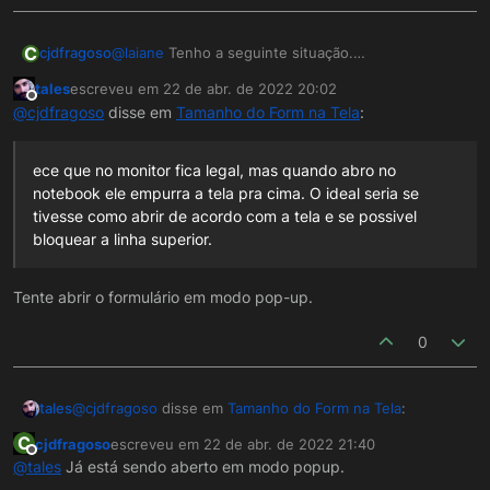
C
cjdfragoso
@
laiane
Tenho a seguinte situação.
Um Formulário com uma grade com um tamanho de
tales
escreveu em
22 de abr. de 2022 20:02
785x1014.
última edição por
Offline
@
cjdfragoso
disse em
Tamanho do Form na Tela
:
Acontece que no monitor fica legal, mas quando
abro no notebook ele empurra a tela pra cima. O
ideal seria se tivesse como abrir de acordo com a
ece que no monitor fica legal, mas quando abro no
tela e se possivel bloquear a linha superior.
notebook ele empurra a tela pra cima. O ideal seria se
tivesse como abrir de acordo com a tela e se possivel
bloquear a linha superior.
Tente abrir o formulário em modo pop-up.
0
@
cjdfragoso
disse em
Tamanho do Form na Tela
:
tales
C
cjdfragoso
escreveu em
22 de abr. de 2022 21:40
última edição por
Offline
@
tales
Já está sendo aberto em modo popup.
ece que no monitor fica legal, mas quando abro no
notebook ele empurra a tela pra cima. O ideal seria