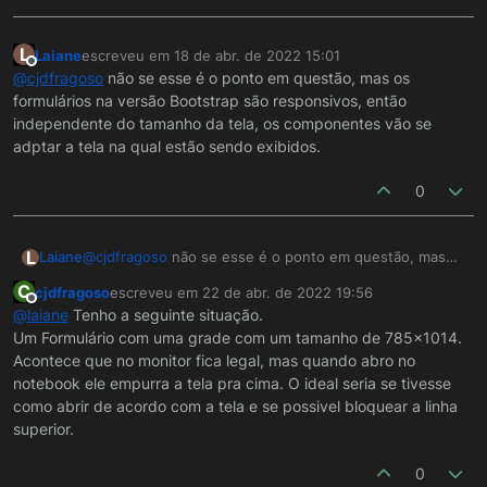
L
Laiane
escreveu em
18 de abr. de 2022 15:01
última edição por
Offline
@
cjdfragoso
não se esse é o ponto em questão, mas os
formulários na versão Bootstrap são responsivos, então
independente do tamanho da tela, os componentes vão se
adptar a tela na qual estão sendo exibidos.
0
L
Laiane
@
cjdfragoso
não se esse é o ponto em questão, mas
os formulários na versão Bootstrap são responsivos,
C
cjdfragoso
escreveu em
22 de abr. de 2022 19:56
então independente do tamanho da tela, os
última edição por
Offline
@
laiane
Tenho a seguinte situação.
componentes vão se adptar a tela na qual estão sendo
Um Formulário com uma grade com um tamanho de 785x1014.
exibidos.
Acontece que no monitor fica legal, mas quando abro no
notebook ele empurra a tela pra cima. O ideal seria se tivesse
como abrir de acordo com a tela e se possivel bloquear a linha
superior.
0