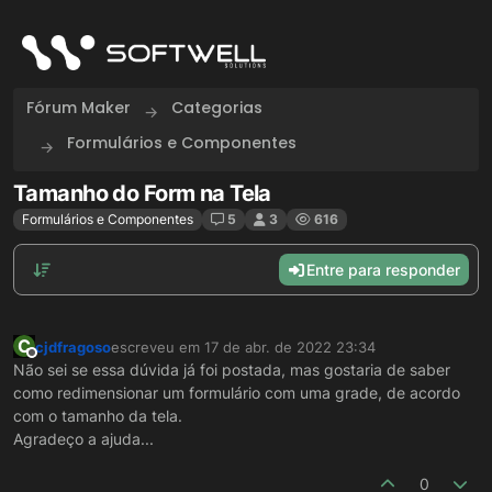
Skip to content
Fórum Maker
Categorias
Formulários e Componentes
Tamanho do Form na Tela
Formulários e Componentes
5
3
616
Entre para responder
C
cjdfragoso
escreveu em
17 de abr. de 2022 23:34
última edição por
Offline
Não sei se essa dúvida já foi postada, mas gostaria de saber
como redimensionar um formulário com uma grade, de acordo
com o tamanho da tela.
Agradeço a ajuda...
0