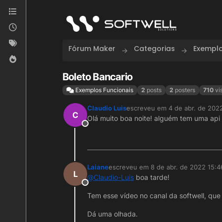
Skip to content
Fórum Maker
Categorias
Exemplo
Boleto Bancario
Exemplos Funcionais
2
posts
2
posters
710
vi
Claudio Luis
escreveu em
4 de abr. de 202
última edição por
C
Olá muito boa noite! alguém tem uma api 
Offline
Laiane
escreveu em
8 de abr. de 2022 15:4
última edição por
L
@
Claudio-Luis
boa tarde!
Offline
Tem esse vídeo no canal da softwell, que 
Dá uma olhada.