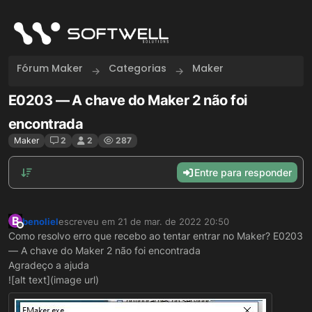
Skip to content
Fórum Maker
Categorias
Maker
E0203 — A chave do Maker 2 não foi
encontrada
Maker
2
2
287
Entre para responder
B
benoliel
escreveu em
21 de mar. de 2022 20:50
última edição por
Offline
Como resolvo erro que recebo ao tentar entrar no Maker? E0203
— A chave do Maker 2 não foi encontrada
Agradeço a ajuda
![alt text](image url)