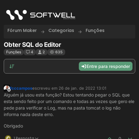
Skip to content
Fórum Maker
Categorias
Funções
Obter SQL do Editor
Funções
4
2
635
Entre para responder
fcccampos
escreveu em
26 de jan. de 2022 13:01
última edição por
Offline
Alguém já usou esta função? Estou tentando pegar o SQL que
esta sendo feito por um comando e todas as vezes que gero ele
pede para verificar o Log, mas na pasta tomcat o log não
informa nada deste erro.
Obrigado
C
1 Resposta
0