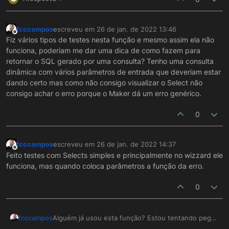
fcccampos
escreveu em
26 de jan. de 2022 13:46
última edição por
Offline
Fiz vários tipos de testes nesta função e mesmo assim ela não
funciona, poderiam me dar uma dica de como fazem para
retornar o SQL gerado por uma consulta? Tenho uma consulta
dinâmica com vários parâmetros de entrada que deveriam estar
dando certo mas como não consigo visualizar o Select não
consigo achar o erro porque o Maker dá um erro genérico.
0
fcccampos
escreveu em
26 de jan. de 2022 14:37
última edição por
Offline
Feito testes com Selects simples e principalmente no wizzard ele
funciona, mas quando coloca parâmetros a função da erro.
0
Alguém já usou esta função? Estou tentando pegar
fcccampos
o SQL que esta sendo feito por um comando e