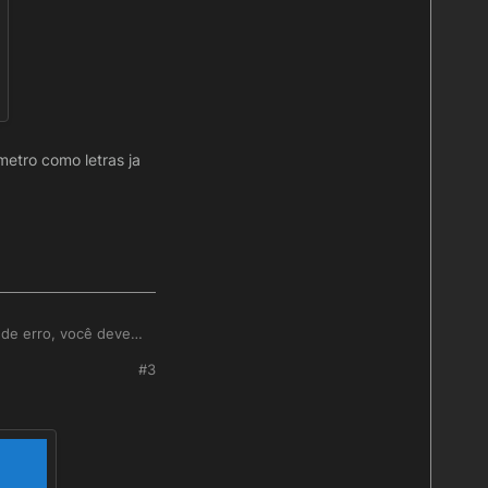
metro como letras ja
 de erro, você deve
o pela função assim
#3
ixar o parametro como