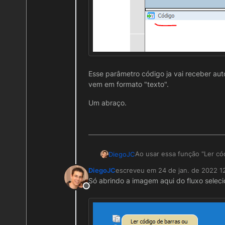
Esse parâmetro código ja vai receber auto
vem em formato "texto".
Um abraço.
Ao usar essa função "Ler có
DiegoJC
criar um parâmetro de entr
DiegoJC
escreveu em
24 de jan. de 2022 1
que ela for executada.
Exemplo: (chamando a função
última edição por
Só abrindo a imagem aqui do fluxo selec
Offline
No 1º Fluxo de Sucesso ->
Esse parâmetro código ja va
letras ja vem em formato "te