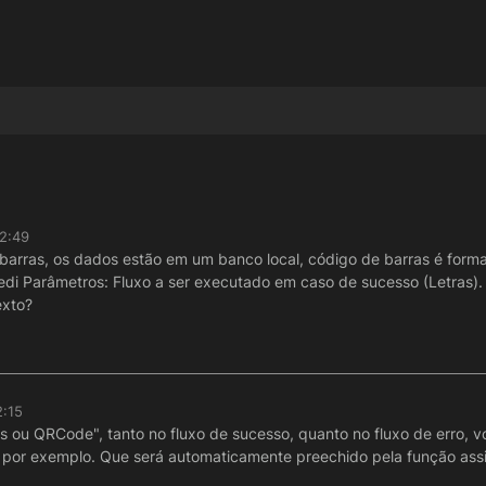
22:49
 barras, os dados estão em um banco local, código de barras é form
edi Parâmetros: Fluxo a ser executado em caso de sucesso (Letras).
exto?
2:15
s ou QRCode", tanto no fluxo de sucesso, quanto no fluxo de erro, v
por exemplo. Que será automaticamente preechido pela função assi