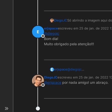
Só abrindo a imagem aqui do
DiegoJC
erjspace
escreveu em
25 de jan. de 2022 1
última edição por
E
@
diegojc
Offline
Bom dia!
Muito obrigado pela atenção!!!
E
erjspace
@
diegojc
Bom dia!
DiegoJC
escreveu em
25 de jan. de 2022 1
Muito obrigado pela atenção!
última edição por
@
erjspace
por nada amigo! um abraço.
Offline