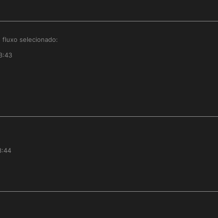
 fluxo selecionado:
3:43
3:44
!!