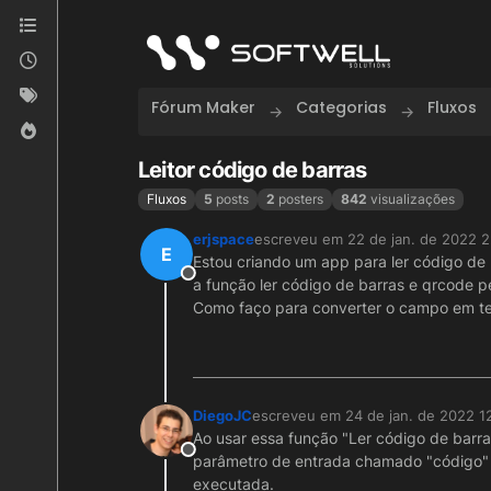
Skip to content
Fórum Maker
Categorias
Fluxos
Leitor código de barras
Fluxos
5
posts
2
posters
842
visualizações
erjspace
escreveu em
22 de jan. de 2022 
última edição por
E
Estou criando um app para ler código de
Offline
a função ler código de barras e qrcode p
Como faço para converter o campo em t
DiegoJC
escreveu em
24 de jan. de 2022 1
última edição por
Ao usar essa função "Ler código de barra
Offline
parâmetro de entrada chamado "código" 
executada.