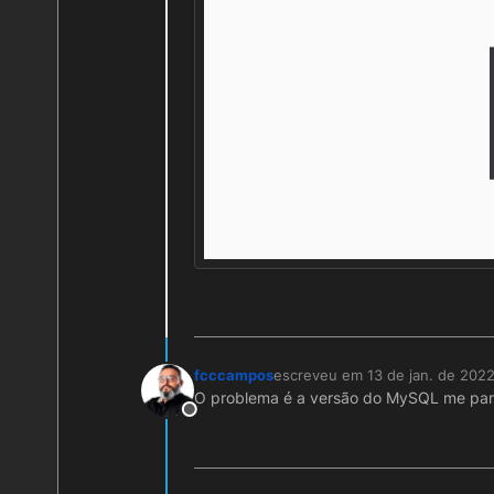
fcccampos
escreveu em
13 de jan. de 2022
última edição por
O problema é a versão do MySQL me pare
Offline