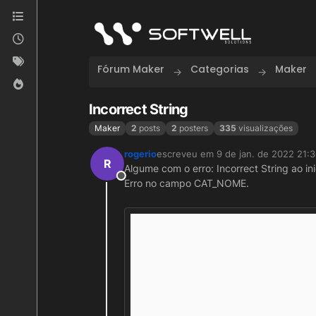
Skip to content
Fórum Maker
Categorias
Maker
Incorrect String
Maker
2
posts
2
posters
335
visualizações
rogerio
escreveu em
9 de jan. de 2022 21:
última edição por
R
Algume com o erro: Incorrect String ao in
Offline
Erro no campo CAT_NOME.