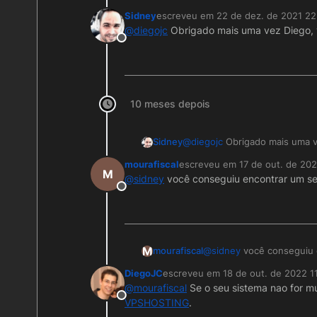
Existem diversas formas, po
Sidney
escreveu em
22 de dez. de 2021 22
https://manual.softwell.com
Mas vou responder suas per
última edição por
@
diegojc
Obrigado mais uma vez Diego, v
https://manual.softwell.com
Offline
https://manual.softwell.co
Pode usar uma VPS, po
OBS: Se usa relatório no se
https://www.youtube.
ter problemas com ele, se fo
Um abraço
Quando exportar seu pr
Espero ter ajudado.
10 meses depois
exporta, vai apenas as t
Os dados do seu banco, 
Sidney
@
diegojc
Obrigado mais uma ve
mourafiscal
escreveu em
17 de out. de 20
última edição por
M
@
sidney
você conseguiu encontrar um ser
Offline
M
mourafiscal
@
sidney
você conseguiu e
DiegoJC
escreveu em
18 de out. de 2022 1
última edição por
@
mourafiscal
Se o seu sistema nao for mu
Offline
VPSHOSTING
.