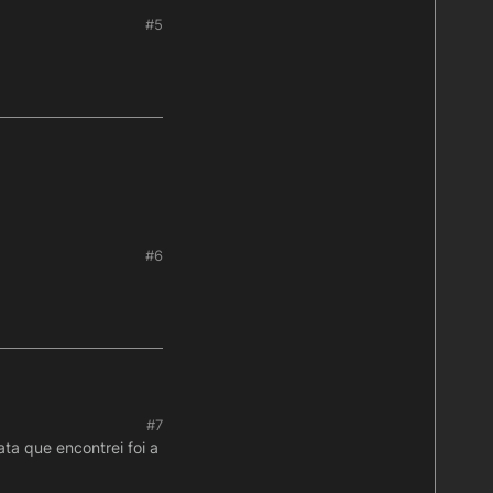
#5
idor WINDOWS para não
o WINE no LINUX).
na nuvem tb. (Quando
ode limpar..
#6
#7
ta que encontrei foi a