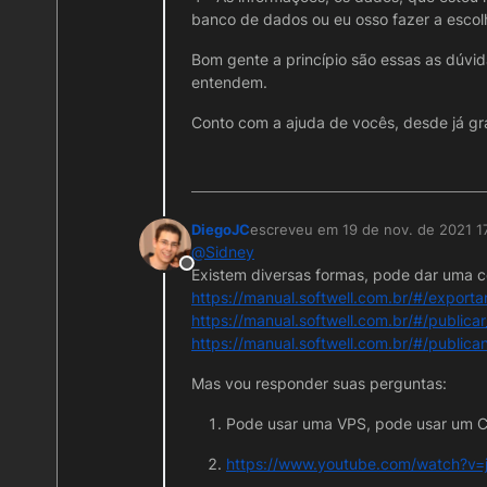
banco de dados ou eu osso fazer a escol
Bom gente a princípio são essas as dúvid
entendem.
Conto com a ajuda de vocês, desde já gr
DiegoJC
escreveu em
19 de nov. de 2021 1
última edição por DiegoJC
@
Sidney
Offline
Existem diversas formas, pode dar uma c
https://manual.softwell.com.br/#/exporta
https://manual.softwell.com.br/#/publica
https://manual.softwell.com.br/#/publi
Mas vou responder suas perguntas:
Pode usar uma VPS, pode usar um 
https://www.youtube.com/watch?v