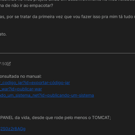
ha de não ir ao empacotar?
as, por se tratar da primeira vez que vou fazer isso pra mim tá tudo
ato.
7:50
onsultada no manual:
r_codigo_jar?id=exportar-código-jar
r_war?id=publicar-war
cando_um_sistema_net?id=publicando-um-sistema
CPANEL da vida, desde que rode pelo menos o TOMCAT;
=j2S0z2r8AGg