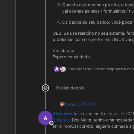
Quando exportar seu projeto, o ban
vai apenas as telas / formulários / flu
Os dados do seu banco, você pode tra
OBS: Se usa relatório no seu sistema, fe
problemas com ele, se for em LINUX vai p
Um abraço
Espero ter ajudado.
A
2 Respostas
Última resposta
8 de 
19 dias depois
@
Sidney
DiegoJC
Existem diversas formas, po
Alexandre 1
escreveu em
8 de dez. de 202
https://manual.softwell.com
Mas vou responder suas per
última edição por
A
@
diegojc
Boa Noite, tenho uma hospedage
https://manual.softwell.com
Offline
ter o TomCat correto, alguem conhece a
https://manual.softwell.co
Pode usar uma VPS, po
OBS: Se usa relatório no se