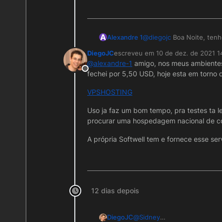
https://www.youtube.
ter problemas com ele, se fo
Um abraço
Quando exportar seu pr
Espero ter ajudado.
exporta, vai apenas as t
A
Alexandre 1
@
diegojc
Boa Noite, tenh
rodas preciso ter o Tom
Os dados do seu banco, 
DiegoJC
escreveu em
10 de dez. de 2021 1
usado.
última edição por DiegoJC
@
alexandre-1
amigo, nos meus ambientes 
Offline
fechei por 5,50 USD, hoje esta em torno d
VPSHOSTING
Uso ja faz um bom tempo, pra testes ta 
procurar uma hospedagem nacional de co
A própria Softwell tem e fornece esse ser
12 dias depois
@
Sidney
DiegoJC