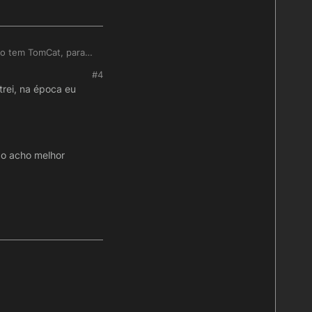
o WINE no LINUX).
na nuvem tb. (Quando
ão tem TomCat, para
teste que possa ser
ode limpar..
#4
rei, na época eu
ão acho melhor