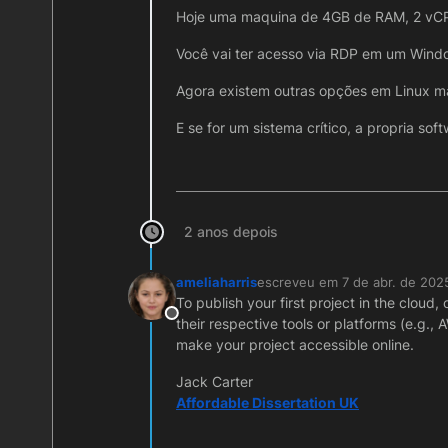
Hoje uma maquina de 4GB de RAM, 2 vCP
Você vai ter acesso via RDP em um Wind
Agora existem outras opções em Linux mai
E se for um sistema crítico, a propria so
2 anos depois
ameliaharris
escreveu em
7 de abr. de 202
última edição por
To publish your first project in the cloud
Offline
their respective tools or platforms (e.g.
make your project accessible online.
Jack Carter
Affordable Dissertation UK