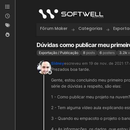
Skip to content
Fórum Maker
Categorias
Exporta
Dúvidas como publicar meu primeir
Exportação / Publicação
8
posts
6
posters
3.2k
v
Sidney
escreveu em
19 de nov. de 2021 17
última edição por
Prezados boa tarde.
Offline
Gente, estou concluindo meu primeiro p
série de dúvidas a respeito, são elas:
1 - Como publicar meu projeto na nuvem?
2 - Tem alguma vídeo aula explicando e
3 - Quando eu empacoto o projeto o ban
4 - As informações, os dados, que esto