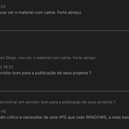
de dar uma consultada no manual:
:52
.br/#/exportar_codigo_jar?id=exportar-código-jar
guntas:
ou ver o material com calma. Forte abraço
.br/#/publicar_war?id=publicar-war
m.br/#/publicando_um_sistema_net?id=publicando-um-sistema
de usar um CPANEL da vida, desde que rode pelo menos o TOMCAT;
u sistema, feito no padrão (report builder), tente publicar em um serv
com/watch?v=j2S0z2r8AGg
r em LINUX vai precisar de um servidor de relatórios ou de configurar 
ojeto, o banco NÃO VAI JUNTO, você vai precisar configurar o banco 
elas / formulários / fluxo e relatórios);
você pode transportar pro servidor da Nuvem, fica a seu critério, ou p
z Diego, vou ver o material com calma. Forte abraço
22 18:22
vidor bom para a publicação de seus projetos ?
ncontrar um servidor bom para a publicação de seus projetos ?
1:42
ito crítico e necessitar de uma VPS que rode WINDOWS, a mais bara