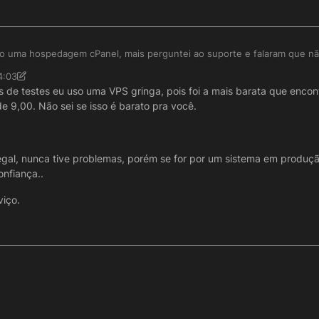
com/watch?v=j2S0z2r8AGg
r em LINUX vai precisar de um servidor de relatórios ou de configurar 
ojeto, o banco NÃO VAI JUNTO, você vai precisar configurar o banco 
elas / formulários / fluxo e relatórios);
o uma hospedagem cPanel, mais perguntei ao suporte e falaram que n
Cat correto, alguem conhece alguma hospedagem com custo baixo para 
você pode transportar pro servidor da Nuvem, fica a seu critério, ou p
4:03
de testes eu uso uma VPS gringa, pois foi a mais barata que encont
e 9,00. Não sei se isso é barato pra você.
legal, nunca tive problemas, porém se for por um sistema em produç
nfiança..
viço.