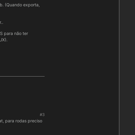
b. (Quando exporta,
..
S para não ter
UX).
#3
, para rodas preciso
.
idor WINDOWS para não