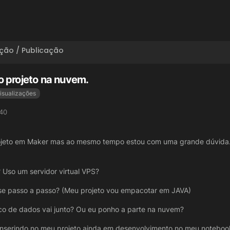
ção / Publicação
o projeto na nuvem.
isualizações
:40
rojeto em Maker mas ao mesmo tempo estou com uma grande dúvida.
 Uso um servidor virtual VPS?
sse passo a passo? (Meu projeto vou empacotar em JAVA)
co de dados vai junto? Ou eu ponho a parte na nuvem?
u inserindo no meu projeto ainda em desenvolvimento no meu noteb