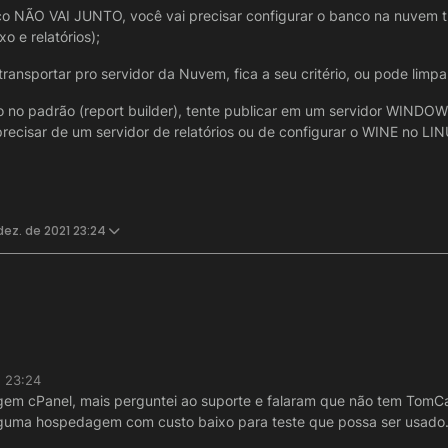
co NÃO VAI JUNTO, você vai precisar configurar o banco na nuvem t
xo e relatórios);
nsportar pro servidor da Nuvem, fica a seu critério, ou pode limpar
ito no padrão (report builder), tente publicar em um servidor WINDOW
recisar de um servidor de relatórios ou de configurar o WINE no LIN
dez. de 2021 23:24
de dar uma consultada no manual:
1 23:24
.br/#/exportar_codigo_jar?id=exportar-código-jar
guntas:
m cPanel, mais perguntei ao suporte e falaram que não tem TomCat
.br/#/publicar_war?id=publicar-war
lguma hospedagem com custo baixo para teste que possa ser usado
m.br/#/publicando_um_sistema_net?id=publicando-um-sistema
de usar um CPANEL da vida, desde que rode pelo menos o TOMCAT;
u sistema, feito no padrão (report builder), tente publicar em um serv