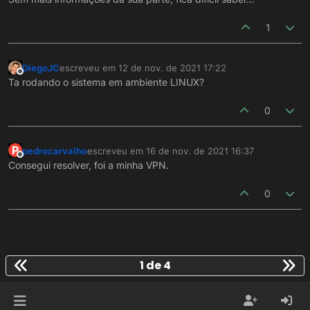
1
DiegoJC
escreveu em
12 de nov. de 2021 17:22
última edição por
Offline
Ta rodando o sistema em ambiente LINUX?
0
P
pedrocarvalho
escreveu em
16 de nov. de 2021 16:37
última edição por
Offline
Consegui resolver, foi a minha VPN.
0
1 de 4