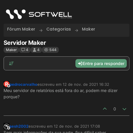
Skip to content
Fórum Maker
Categorias
Maker
Servidor Maker
Maker
4
4
544
Entre para responder
P
pedrocarvalho
escreveu em
12 de nov. de 2021 16:32
última edição por
Offline
Meu servidor de relatórios está fora do ar, podem me dizer
porque?
0
sesh2002
escreveu em
12 de nov. de 2021 17:08
última edição por
Offline
Sem mais informações da sua parte, fica difícil saber...