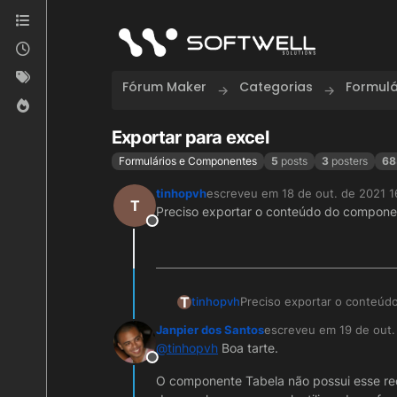
Skip to content
Fórum Maker
Categorias
Formul
Exportar para excel
Formulários e Componentes
5
posts
3
posters
68
tinhopvh
escreveu em
18 de out. de 2021 1
última edição por
T
Preciso exportar o conteúdo do componen
Offline
T
tinhopvh
Preciso exportar o conteúd
Janpier dos Santos
escreveu em
19 de out.
última edição por
@
tinhopvh
Boa tarte.
Offline
O componente Tabela não possui esse re