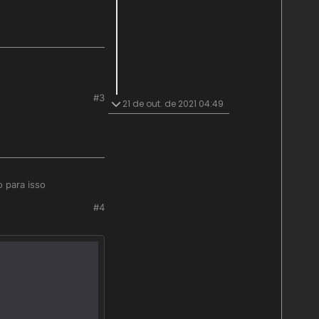
#3
de desenvolver uma
21 de out. de 2021 04:49
 para isso
#4