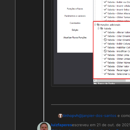
T
tinhopvh
@
janpier-dos-santos
e como 
luizfaperes
escreveu em
21 de out. de 202
última edição por