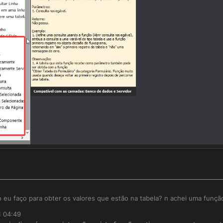
eu faço para obter os valores que estão na tabela? n achei uma função
1 04:49