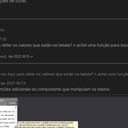
nções de Excel.
te.
7:16
ela não possui esse recurso de exportação nativamente, porém vc po
obter os valores que estão na tabela? n achei uma função para isso
olver esse papel, utilizando as funções de Excel.
 out. de 2021 18:13
eu faço para obter os valores que estão na tabela? n achei uma função
 de 2021 18:13
nções adicionais do componente que manipulam os dados.