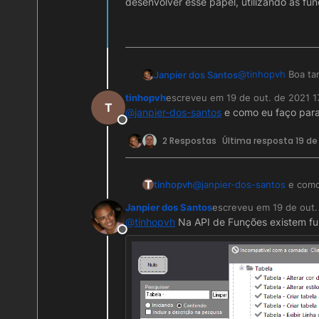
desenvolver esse papel, utilizando as fu
@
tinhopvh
Boa tar
Janpier dos Santos
tinhopvh
escreveu em
19 de out. de 2021 1
O componente Tab
última edição por
T
@
janpier-dos-santos
e como eu faço para 
regra para desenv
Offline
2 Respostas
Última resposta
19 de
T
tinhopvh
@
janpier-dos-santos
e como 
Janpier dos Santos
escreveu em
19 de out.
última edição por
@
tinhopvh
Na API de Funções existem fu
Offline