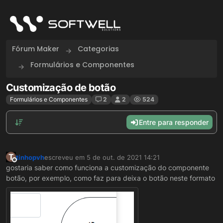
Skip to content
Fórum Maker
Categorias
Formulários e Componentes
Customização de botão
Formulários e Componentes
2
2
524
Entre para responder
T
tinhopvh
escreveu em
5 de out. de 2021 14:21
última edição por
Offline
gostaria saber como funciona a customização do componente
botão, por exemplo, como faz para deixa o botão neste formato