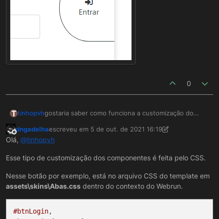
0
T
tinhopvh
gostaria saber como funciona a customização do
componente botão, por exemplo, como faz para
dngadelha
escreveu em
5 de out. de 2021 16:19
deixa o botão neste formato
última edição por dngadelha
10 de mai. de 2021 13:23
Offline
Olá,
@
tinhopvh
Esse tipo de customização dos componentes é feita pelo CSS.
Nesse botão por exemplo, está no arquivo CSS do template em
assets\skins\Abas.css
dentro do contexto do Webrun.
#btnLogin