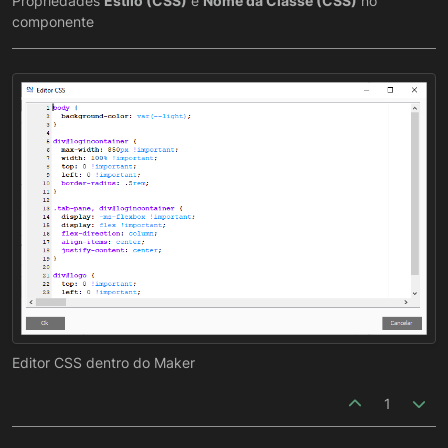
Propriedades
Estilo (CSS)
e
Nome da Classe (CSS)
no
componente
Editor CSS dentro do Maker
1