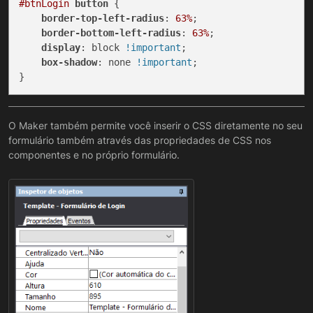
#btnLogin
button
 {

border-top-left-radius
: 
63%
;

border-bottom-left-radius
: 
63%
;

display
: block 
!important
;

box-shadow
: none 
!important
;

O Maker também permite você inserir o CSS diretamente no seu
formulário também através das propriedades de CSS nos
componentes e no próprio formulário.