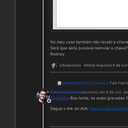
No meu caso também não recebi a chave 
Será que seria possível reenviar a chave
Rodney
2 Respostas
Última resposta
6 de out.
R
@
fabrício-santana
Fala Fabrí
rmartins
Fabrício Santana
escreveu em
6 de out. d
No meu caso também não rece
última edição por
@
rmartins
Boa tarde, as aulas gravadas f
chegou. Será que seria possí
Offline
Rodney
Segue o link do AVA:
http://www.academy