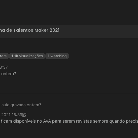
a de Talentos Maker 2021
ters
1.1k
visualizações
1
watching
3:37
a ontem?
a aula gravada ontem?
e 2021 16:39
o Santana
10 de jun. de 2021 13:32
 ficam disponíveis no AVA para serem revistas sempre quando precis