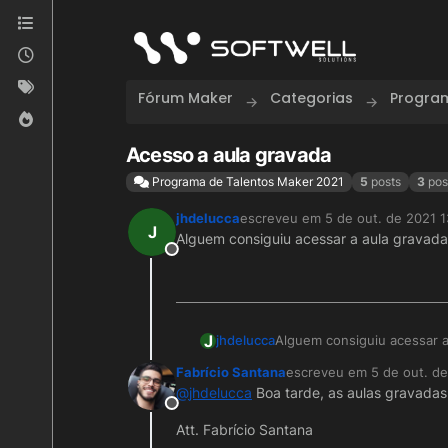
Skip to content
Fórum Maker
Categorias
Program
Acesso a aula gravada
Programa de Talentos Maker 2021
5
posts
3
pos
jhdelucca
escreveu em
5 de out. de 2021 1
última edição por
J
Alguem consiguiu acessar a aula gravad
Offline
J
jhdelucca
Alguem consiguiu acessar 
Fabrício Santana
escreveu em
5 de out. d
última edição por Fabríci
@
jhdelucca
Boa tarde, as aulas gravadas
Offline
Att. Fabrício Santana