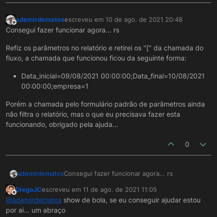
ademirdematos
escreveu em
10 de ago. de 2021 20:48
última edição por
Offline
Consegui fazer funcionar agora... rs
Refiz os parâmetros no relatório e retirei os "[" da chamada do
fluxo, a chamada que funcionou ficou da seguinte forma:
Data_inicial=09/08/2021 00:00:00;Data_final=10/08/2021
00:00:00;empresa=1
Porém a chamada pelo formulário padrão de parâmetros ainda
não filtra o relatório, mas o que eu precisava fazer esta
funcionando, obrigado pela ajuda...
0
Consegui fazer funcionar agora... rs
ademirdematos
DiegoJC
escreveu em
11 de ago. de 2021 11:05
Refiz os parâmetros no relatório e retirei os "["
última edição por
Offline
@
ademirdematos
show de bola, se eu conseguir ajudar estou
da chamada do fluxo, a chamada que
por ai... um abraço
funcionou ficou da seguinte forma:
Data_inicial=09/08/2021