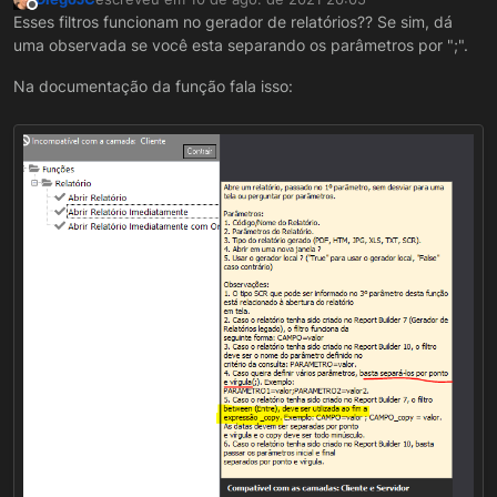
última edição por
Offline
Esses filtros funcionam no gerador de relatórios?? Se sim, dá
uma observada se você esta separando os parâmetros por ";".
Na documentação da função fala isso: