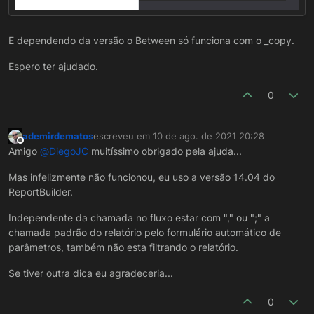
E dependendo da versão o Between só funciona com o _copy.
Espero ter ajudado.
0
ademirdematos
escreveu em
10 de ago. de 2021 20:28
última edição por
Offline
Amigo
@
DiegoJC
muitíssimo obrigado pela ajuda...
Mas infelizmente não funcionou, eu uso a versão 14.04 do
ReportBuilder.
Independente da chamada no fluxo estar com "," ou ";" a
chamada padrão do relatório pelo formulário automático de
parâmetros, também não esta filtrando o relatório.
Se tiver outra dica eu agradeceria...
0