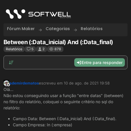
Skip to content
Fórum Maker
Categorias
Relatórios
Between (:Data_inicial) And (:Data_final)
Relatórios
5
2
878
Entre para responder
ademirdematos
escreveu em
10 de ago. de 2021 19:58
última edição por
Offline
Olá...
Não estou conseguindo usar a função "entre datas" (between)
no filtro do relatório, coloquei o seguinte critério no sql do
relatório:
Campo Data: Between (:Data_inicial) And (:Data_final).
Campo Empresa: In (:empresa)