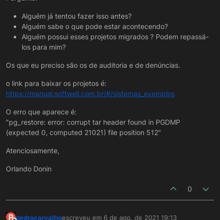
Alguém já tentou fazer isso antes?
Alguém sabe o que pode estar acontecendo?
Alguém possui esses projetos migrados ? Podem repassá-
los para mim?
Os que eu preciso são os de auditoria e de denúncias.
o link para baixar os projetos é:
https://manual.softwell.com.br/#/sistemas_exemplos
O erro que aparece é:
"pg_restore: error: corrupt tar header found in PGDMP
(expected 0, computed 21021) file position 512"
Atenciosamente,
Orlando Donin
0
P
pedrocarvalho
escreveu em
6 de ago. de 2021 19:13