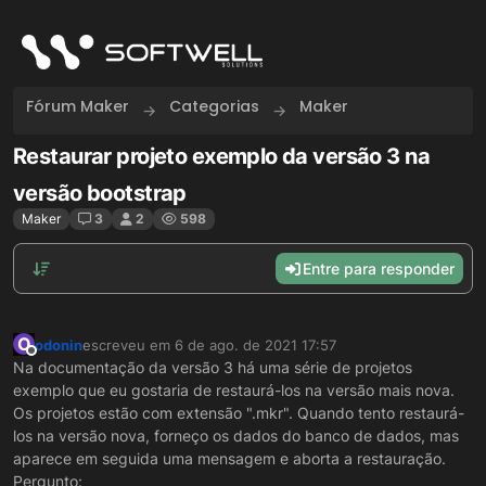
Skip to content
Fórum Maker
Categorias
Maker
Restaurar projeto exemplo da versão 3 na
versão bootstrap
Maker
3
2
598
Entre para responder
O
odonin
escreveu em
6 de ago. de 2021 17:57
última edição por
Offline
Na documentação da versão 3 há uma série de projetos
exemplo que eu gostaria de restaurá-los na versão mais nova.
Os projetos estão com extensão ".mkr". Quando tento restaurá-
los na versão nova, forneço os dados do banco de dados, mas
aparece em seguida uma mensagem e aborta a restauração.
Pergunto: