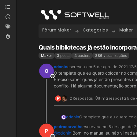
Skip to content
Fórum Maker
Categorias
Maker
Quais bibliotecas já estão incorpo
Maker
3
posts
4
posters
886
visualizações
odonin
escreveu em
5 de ago. de 2021 17:
última edição por
O
O template que eu quero colocar no compo
Offline
Preciso saber quais já estão presentes 
conflito. Há alguma documentação sobre 
P
2 Respostas
Última resposta
5 de 
O
odonin
O template que eu quero coloc
Preciso saber quais já estão
pedrocarvalho
escreveu em
5 de ago. de 2
algum conflito. Há alguma do
última edição por
P
@
odonin
Bom, no manual eu não vi nada a
bootstrap?