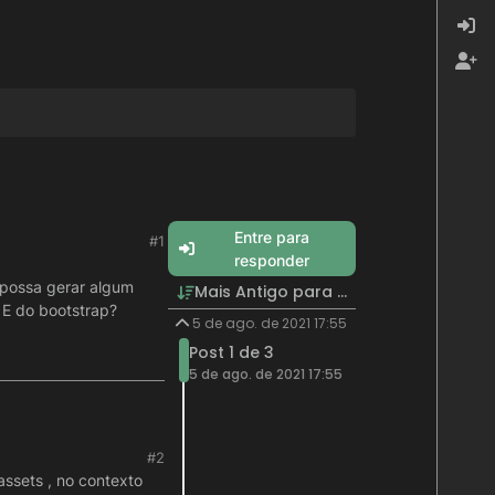
Entre para
#1
responder
 possa gerar algum
Mais Antigo para Mais Recente
 E do bootstrap?
5 de ago. de 2021 17:55
Post 1 de 3
5 de ago. de 2021 17:55
amente e possa gerar
#2
tão presentes? E do
assets , no contexto