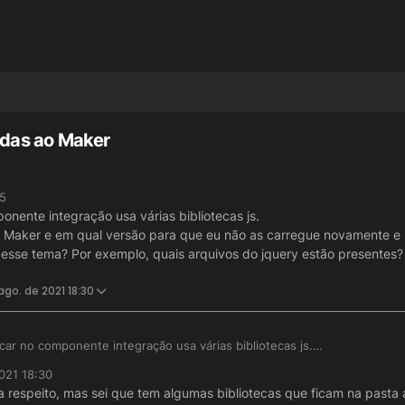
radas ao Maker
55
nente integração usa várias bibliotecas js.
no Maker e em qual versão para que eu não as carregue novamente e
esse tema? Por exemplo, quais arquivos do jquery estão presentes?
ago. de 2021 18:30
ar no componente integração usa várias bibliotecas js.
 presentes no Maker e em qual versão para que eu não as carregue nov
021 18:30
cumentação sobre esse tema? Por exemplo, quais arquivos do jquery es
 respeito, mas sei que tem algumas bibliotecas que ficam na pasta 