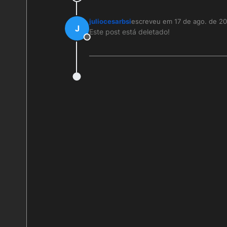
juliocesarbsi
escreveu em
17 de ago. de 20
última edição por
J
Este post está deletado!
Offline