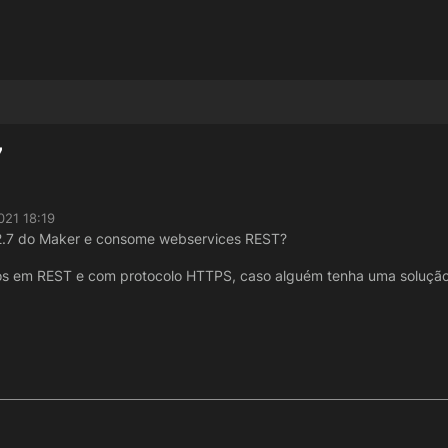
7
021 18:19
 2.7 do Maker e consome webservices REST?
ços em REST e com protocolo HTTPS, caso alguém tenha uma solução 