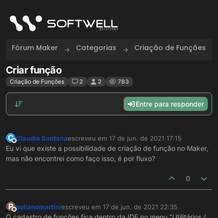
Skip to content
Fórum Maker
Categorias
Criação de Funções
Criar função
Criação de Funções
2
2
783
Entre para responder
C
Claudio Santana
escreveu em
17 de jun. de 2021 17:15
última edição por
Offline
Eu vi que existe a possibilidade de criação de função no Maker,
mas não encontrei como faço isso, é por fluxo?
0
P
polianomartini
escreveu em
17 de jun. de 2021 22:35
última edição por
Offline
O cadastro de funções fica dentro da IDE no menu "Utilitários /