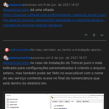
A
anasouza
escreveu em
9 de jun. de 2021 14:37
última edição por
Offline
@
pedrocarvalho
dá uma olhada
https://manual.softwell.com.br/#/alterando_memoria_inicial_maxi
ma_apache_tomcat_windows?id=alterando-a-memória-inicial-e-
máxima-do-apache-tomcat-windows
0
P
pedrocarvalho
No meu servidor, eu tenho a instalação apenas
do tomcat, não tenho aquela tela do
P
polianomartini
escreveu em
9 de jun. de 2021 18:57
webrunAdmin para fazer essa alteração. Como
última edição por
Offline
@
pedrocarvalho
no caso de instalação do Tomcat puro o mais
poderia fazer para aumentar a memória do
indicado para configurações personalizadas é criando o arquivo
tomcat nesse caso?
setenv, mas também pode ser feito no executável com o nome
do seu serviço contendo w.exe no final da nomenclatura que
está dentro do diretório bin.