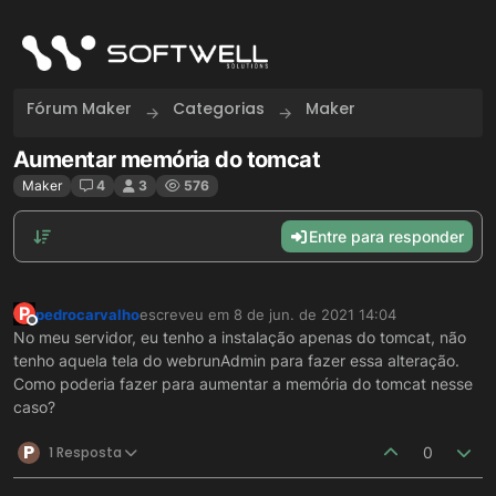
Skip to content
Fórum Maker
Categorias
Maker
Aumentar memória do tomcat
Maker
4
3
576
Entre para responder
P
pedrocarvalho
escreveu em
8 de jun. de 2021 14:04
última edição por
Offline
No meu servidor, eu tenho a instalação apenas do tomcat, não
tenho aquela tela do webrunAdmin para fazer essa alteração.
Como poderia fazer para aumentar a memória do tomcat nesse
caso?
P
1 Resposta
0