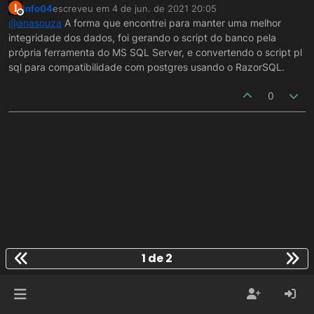
I
info04
escreveu em
4 de jun. de 2021 20:05
SERVER para Postgres?
última edição por
Offline
@
anasouza
A forma que encontrei para manter uma melhor
integridade dos dados, foi gerando o script do banco pela
própria ferramenta do MS SQL Server, e convertendo o script pl
sql para compatibilidade com postgres usando o RazorSQL.
0
1 de 2