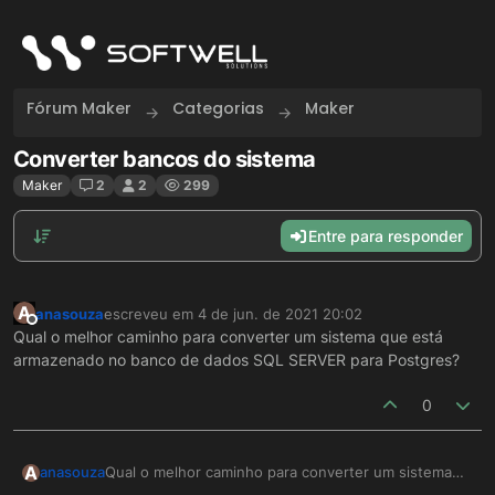
Skip to content
Fórum Maker
Categorias
Maker
Converter bancos do sistema
Maker
2
2
299
Entre para responder
A
anasouza
escreveu em
4 de jun. de 2021 20:02
última edição por
Offline
Qual o melhor caminho para converter um sistema que está
armazenado no banco de dados SQL SERVER para Postgres?
0
A
anasouza
Qual o melhor caminho para converter um sistema
que está armazenado no banco de dados SQL