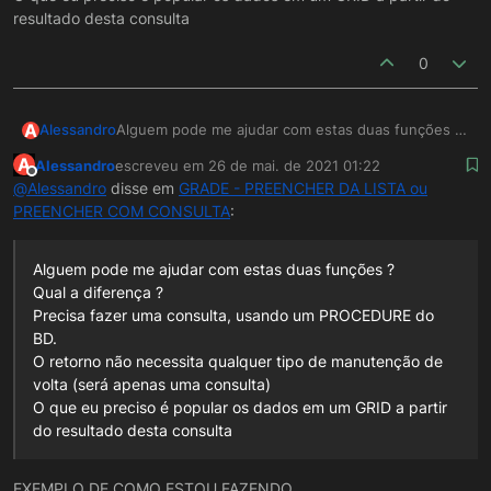
resultado desta consulta
0
A
Alessandro
Alguem pode me ajudar com estas duas funções ?
Qual a diferença ?
A
Alessandro
escreveu em
26 de mai. de 2021 01:22
Precisa fazer uma consulta, usando um
última edição por
Offline
@
Alessandro
disse em
GRADE - PREENCHER DA LISTA ou
PROCEDURE do BD.
PREENCHER COM CONSULTA
:
O retorno não necessita qualquer tipo de
manutenção de volta (será apenas uma consulta)
O que eu preciso é popular os dados em um GRID
Alguem pode me ajudar com estas duas funções ?
a partir do resultado desta consulta
Qual a diferença ?
Precisa fazer uma consulta, usando um PROCEDURE do
BD.
O retorno não necessita qualquer tipo de manutenção de
volta (será apenas uma consulta)
O que eu preciso é popular os dados em um GRID a partir
do resultado desta consulta
EXEMPLO DE COMO ESTOU FAZENDO