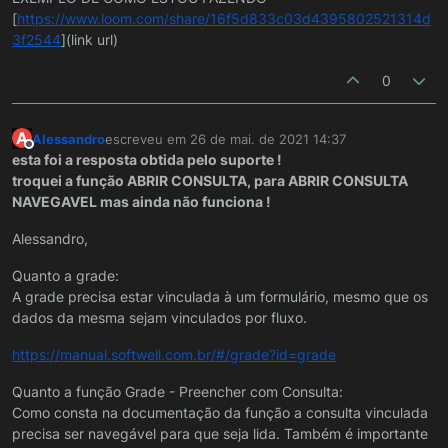
[
https://www.loom.com/share/16f5d833c03d4395802521314d
3f2544
](link url)
0
A
Alessandro
escreveu em
26 de mai. de 2021 14:37
última edição por
Offline
esta foi a resposta obtida pelo suporte !
troquei a função ABRIR CONSULTA, para ABRIR CONSULTA
NAVEGAVEL mas ainda não funciona !
Alessandro,
Quanto a grade:
A grade precisa estar vinculada à um formulário, mesmo que os
dados da mesma sejam vinculados por fluxo.
https://manual.softwell.com.br/#/grade?id=grade
Quanto a função Grade - Preencher com Consulta:
Como consta na documentação da função a consulta vinculada
precisa ser navegável para que seja lida. Também é importante