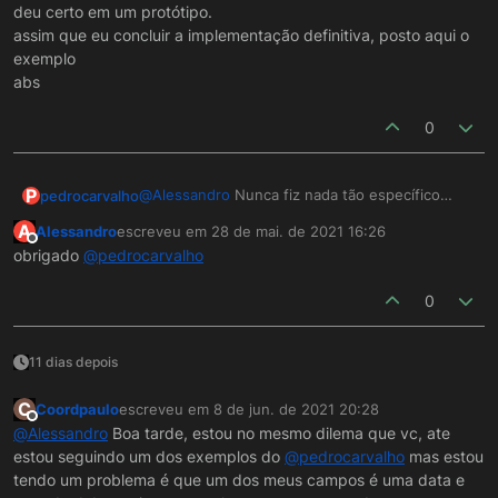
deu certo em um protótipo.
assim que eu concluir a implementação definitiva, posto aqui o
exemplo
abs
0
P
@
Alessandro
Nunca fiz nada tão específico
pedrocarvalho
assim, mas pelo que eu vi aí , vc ta com
A
Alessandro
escreveu em
28 de mai. de 2021 16:26
problema na utilização da função de preencher
https://drive.google.com/file/d/1yE0GeFYENrHj
última edição por
Offline
obrigado
@
pedrocarvalho
a grade, e eu recebi de uns colegas alguns
8lhSD5iFYK-cDIYQpkIG/view?usp=sharing
exemplos disso, e talvez possa te dar um norte,
Dá uma olhada e vê se ajuda.
0
segue:
https://drive.google.com/file/d/1mu-
coGbTEXuIlxEFx_iy0sWETleanDVS/view?
11 dias depois
usp=sharing
C
Coordpaulo
escreveu em
8 de jun. de 2021 20:28
última edição por
Offline
@
Alessandro
Boa tarde, estou no mesmo dilema que vc, ate
estou seguindo um dos exemplos do
@
pedrocarvalho
mas estou
tendo um problema é que um dos meus campos é uma data e