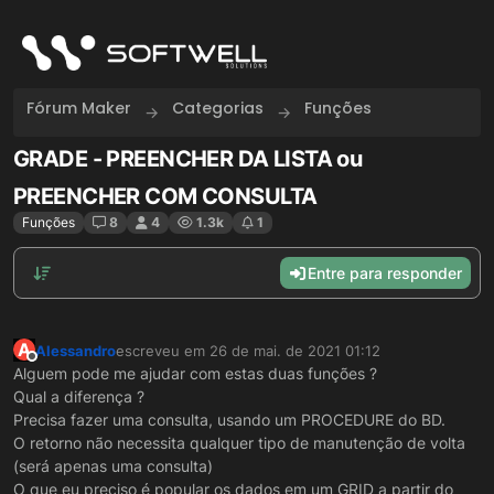
Skip to content
Fórum Maker
Categorias
Funções
GRADE - PREENCHER DA LISTA ou
PREENCHER COM CONSULTA
Funções
8
4
1.3k
1
Entre para responder
A
Alessandro
escreveu em
26 de mai. de 2021 01:12
última edição por
Offline
Alguem pode me ajudar com estas duas funções ?
Qual a diferença ?
Precisa fazer uma consulta, usando um PROCEDURE do BD.
O retorno não necessita qualquer tipo de manutenção de volta
(será apenas uma consulta)
O que eu preciso é popular os dados em um GRID a partir do