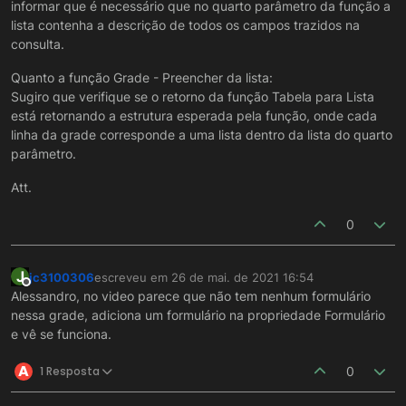
informar que é necessário que no quarto parâmetro da função a
lista contenha a descrição de todos os campos trazidos na
consulta.
Quanto a função Grade - Preencher da lista:
Sugiro que verifique se o retorno da função Tabela para Lista
está retornando a estrutura esperada pela função, onde cada
linha da grade corresponde a uma lista dentro da lista do quarto
parâmetro.
Att.
0
J
jc3100306
escreveu em
26 de mai. de 2021 16:54
última edição por
Offline
Alessandro, no video parece que não tem nenhum formulário
nessa grade, adiciona um formulário na propriedade Formulário
e vê se funciona.
A
1 Resposta
0