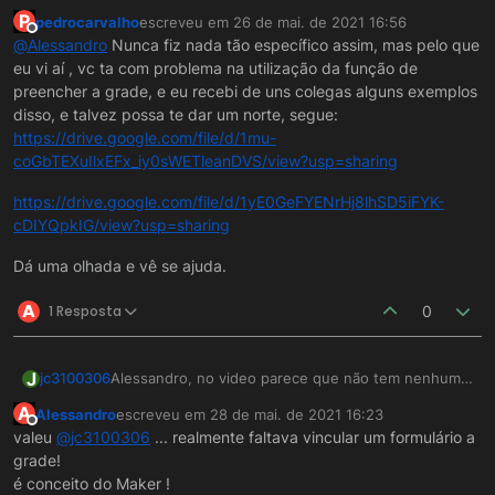
P
pedrocarvalho
escreveu em
26 de mai. de 2021 16:56
última edição por
Offline
@
Alessandro
Nunca fiz nada tão específico assim, mas pelo que
eu vi aí , vc ta com problema na utilização da função de
preencher a grade, e eu recebi de uns colegas alguns exemplos
disso, e talvez possa te dar um norte, segue:
https://drive.google.com/file/d/1mu-
coGbTEXuIlxEFx_iy0sWETleanDVS/view?usp=sharing
https://drive.google.com/file/d/1yE0GeFYENrHj8lhSD5iFYK-
cDIYQpkIG/view?usp=sharing
Dá uma olhada e vê se ajuda.
A
1 Resposta
0
J
jc3100306
Alessandro, no video parece que não tem nenhum
formulário nessa grade, adiciona um formulário na
A
Alessandro
escreveu em
28 de mai. de 2021 16:23
propriedade Formulário e vê se funciona.
última edição por
Offline
valeu
@
jc3100306
... realmente faltava vincular um formulário a
grade!
é conceito do Maker !