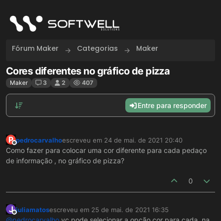
Skip to content
Fórum Maker
Categorias
Maker
Cores diferentes no gráfico de pizza
Maker
3
2
407
Entre para responder
P
pedrocarvalho
escreveu em
24 de mai. de 2021 20:40
última edição por
Offline
Como fazer para colocar uma cor diferente para cada pedaço
de informação , no gráfico de pizza?
0
J
juliamatos
escreveu em
25 de mai. de 2021 16:35
última edição por
Offline
@
pedrocarvalho
vc pode selecionar a opção cor para cada, na