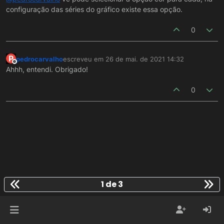
configuração das séries do gráfico existe essa opção.
0
P
pedrocarvalho
escreveu em
26 de mai. de 2021 14:32
última edição por
Offline
Ahhh, entendi. Obrigado!
0
1 de 3