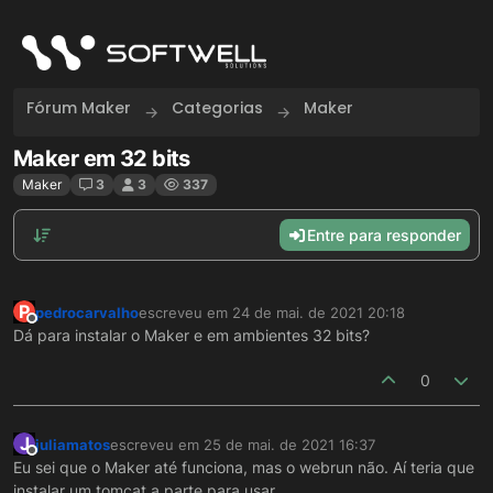
Skip to content
Fórum Maker
Categorias
Maker
Maker em 32 bits
Maker
3
3
337
Entre para responder
P
pedrocarvalho
escreveu em
24 de mai. de 2021 20:18
última edição por
Offline
Dá para instalar o Maker e em ambientes 32 bits?
0
J
juliamatos
escreveu em
25 de mai. de 2021 16:37
última edição por
Offline
Eu sei que o Maker até funciona, mas o webrun não. Aí teria que
instalar um tomcat a parte para usar.