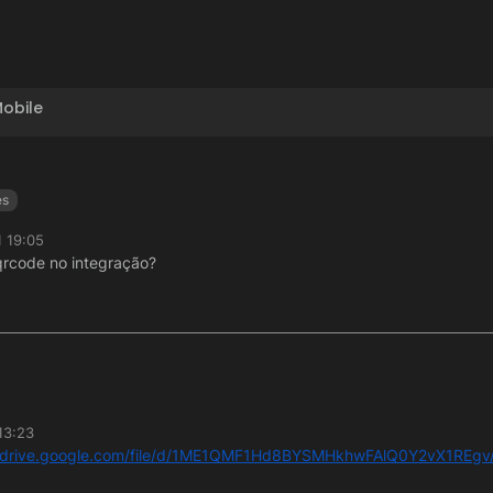
obile
es
1 19:05
rcode no integração?
13:23
//drive.google.com/file/d/1ME1QMF1Hd8BYSMHkhwFAlQ0Y2vX1REgv/