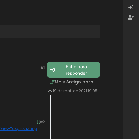
Entre para
#1
responder
Mais Antigo para Mais Recente
19 de mai. de 2021 19:05
#2
view?usp=sharing