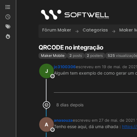
Skip to content
Fórum Maker
Categorias
Maker M
QRCODE no integração
Maker Mobile
2
posts
2
posters
525
visualizaçõ
jc3100306
escreveu em
19 de mai. de 202
última edição por
J
Alguém tem exemplo de como gerar um q
Offline
8 dias depois
anasouza
escreveu em
27 de mai. de 2021 
última edição por
A
Tenho esse aqui, dá uma olhada :
https:
Offline