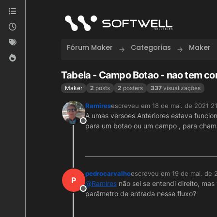
Skip to content
Fórum Maker
Categorias
Maker
Tabela - Campo Botao - nao tem co
Maker
2
posts
2
posters
337
visualizações
Ramires
escreveu em
18 de mai. de 2021 21
última edição por
A umas versoes Anteriores estava funcio
Offline
para um botao ou um campo , para cham
pedrocarvalho
escreveu em
19 de mai. de 
última edição por
P
@
Ramires
não sei se entendi direito, mas
Offline
parâmetro de entrada nesse fluxo?