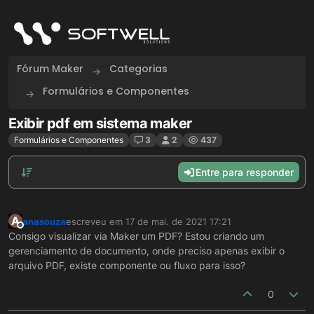
Skip to content
Fórum Maker
Categorias
Formulários e Componentes
Exibir pdf em sistema maker
Formulários e Componentes
3
2
437
Entre para responder
A
anasouza
escreveu em
17 de mai. de 2021 17:21
última edição por
Offline
Consigo visualizar via Maker um PDF? Estou criando um
gerenciamento de documento, onde preciso apenas exibir o
arquivo PDF, existe componente ou fluxo para isso?
0