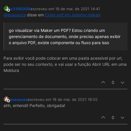
J
jc3100306
escreveu em
18 de mai. de 2021 14:41
última edição por
Offline
@
anasouza
disse em
Exibir pdf em sistema maker
:
go visualizar via Maker um PDF? Estou criando um
gerenciamento de documento, onde preciso apenas exibir
o arquivo PDF, existe componente ou fluxo para isso
Para exibir você pode colocar em uma pasta acessível por url,
pode ser no seu contexto, e vai usar a função Abrir URL em uma
Moldura
0
A
anasouza
escreveu em
18 de mai. de 2021 18:02
última edição por
Offline
ahh, entendi! Perfeito, obrigada!
0