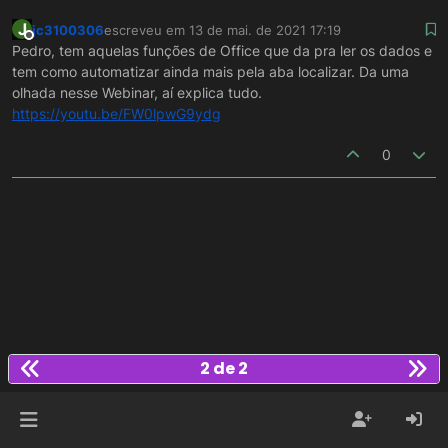
J
jc3100306
escreveu em
13 de mai. de 2021 17:19
última edição por
Offline
Pedro, tem aquelas funções de Office que da pra ler os dados e
tem como automatizar ainda mais pela aba localizar. Da uma
olhada nesse Webinar, aí explica tudo.
https://youtu.be/FW0lpwG9ydg
0
2 de 2