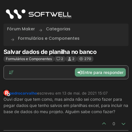
Skip to content
Fórum Maker
Categorias
Formulários e Componentes
Salvar dados de planilha no banco
Formulários e Componentes
2
2
270
Entre para responder
P
pedrocarvalho
escreveu em
13 de mai. de 2021 15:07
última edição por
Offline
Ouvi dizer que tem como, mas ainda não sei como fazer para
pegar dados que tenho salvos em planilhas excel, para incluir na
base de dados do meu projeto. Alguém sabe como fazer?
0