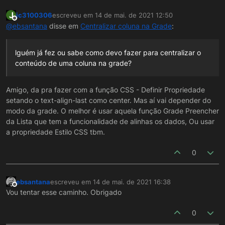
J
jc3100306
escreveu em
14 de mai. de 2021 12:50
última edição por
Offline
@
ebsantana
disse em
Centralizar coluna na Grade
:
lguém já fez ou sabe como devo fazer para centralizar o
conteúdo de uma coluna na grade?
Amigo, da pra fazer com a função CSS - Definir Propriedade
setando o text-align-last como center. Mas aí vai depender do
modo da grade. O melhor é usar aquela função Grade Preencher
da Lista que tem a funcionalidade de alinhas os dados, Ou usar
a propriedade Estilo CSS tbm.
0
ebsantana
escreveu em
14 de mai. de 2021 16:38
última edição por
Offline
Vou tentar esse caminho. Obrigado
0