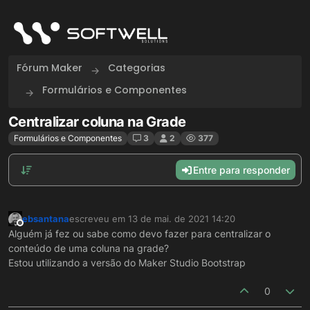
Skip to content
Fórum Maker
Categorias
Formulários e Componentes
Centralizar coluna na Grade
Formulários e Componentes
3
2
377
Entre para responder
ebsantana
escreveu em
13 de mai. de 2021 14:20
última edição por
Offline
Alguém já fez ou sabe como devo fazer para centralizar o
conteúdo de uma coluna na grade?
Estou utilizando a versão do Maker Studio Bootstrap
0