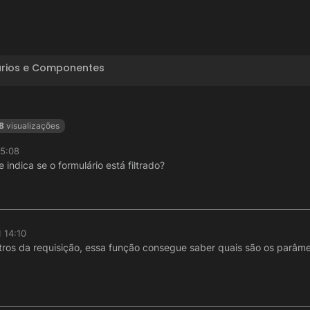
ários e Componentes
8
visualizações
15:08
ndica se o formulário está filtrado?
 14:10
s da requisição, essa função consegue saber quais são os parâme