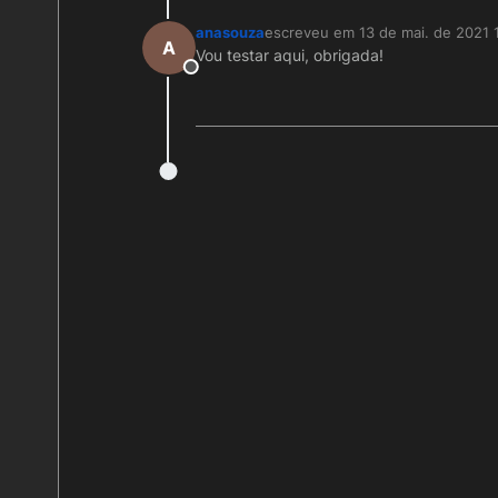
anasouza
escreveu em
13 de mai. de 2021 
última edição por
A
Vou testar aqui, obrigada!
Offline