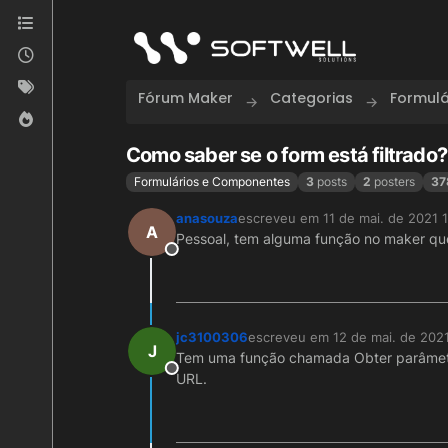
Skip to content
Fórum Maker
Categorias
Formul
Como saber se o form está filtrado?
Formulários e Componentes
3
posts
2
posters
37
anasouza
escreveu em
11 de mai. de 2021 
última edição por
A
Pessoal, tem alguma função no maker que i
Offline
jc3100306
escreveu em
12 de mai. de 2021
última edição por
J
Tem uma função chamada Obter parâmetro
Offline
URL.