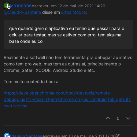
J
jc3100306
escreveu em
12 de mai. de 2021 14:20
última edição por
Offline
@
Claudio-Santana
disse em
Erros Mobile
:
que quando gero o aplicativo eu tenho que passar para o
celular para testar, mas se estiver com erro, tem alguma
base onde eu co
Realmente a softwell não tem ferramenta pra debugar aplicativo
como tem pro web, mas tem as outras aí, principalmente o
Chrome, Safari, XCODE, Android Studio e etc.
Tem muito conteúdo bom aí
https://developer.chrome.com/docs/devtools/remote-
debugging/#:~:text=Open Chrome on your Android,tab gets its
own section
.
0
C
Claudio Santana
escreveu em
13 de mai. de 2021 17:06