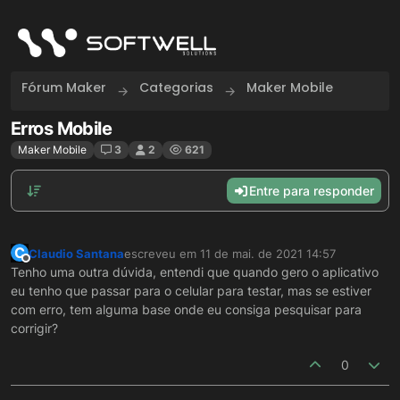
Skip to content
Fórum Maker
Categorias
Maker Mobile
Erros Mobile
Maker Mobile
3
2
621
Entre para responder
C
Claudio Santana
escreveu em
11 de mai. de 2021 14:57
última edição por
Offline
Tenho uma outra dúvida, entendi que quando gero o aplicativo
eu tenho que passar para o celular para testar, mas se estiver
com erro, tem alguma base onde eu consiga pesquisar para
corrigir?
0