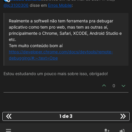
última edição por Claudio Santana
Offline
@
jc3100306
disse em
Erros Mobile
:
Realmente a softwell não tem ferramenta pra debugar
aplicativo como tem pro web, mas tem as outras aí,
principalmente o Chrome, Safari, XCODE, Android Studio e
etc.
Tem muito conteúdo bom aí
https://developer.chrome.com/docs/devtools/remote-
debugging/#:~:text=Ope
Estou estudando um pouco mais sobre isso, obrigado!
0
1 de 3