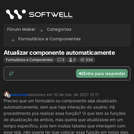
Skip to content
Fórum Maker
Categorias
Formulários e Componentes
Atualizar componente automaticamente
Formulários e Componentes
3
2
334
Entre para responder
A
anasouza
escreveu em
10 de mai. de 2021 15:11
última edição por
Offline
Preciso que um formulário ou componente seja atualizado
automaticamente, sem que haja interação do usuário. Há
procedimento pra realizar essa função? Vi que tem as funções
de atualização de ambos, mas queria que atualizasse em um
tempo específico, pois tem muitas tabelas que interagem com
essa tela, não queria ter que colocar essa função em todas elas.