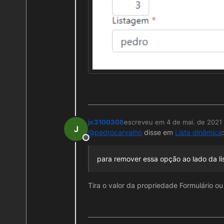
jc3100306
escreveu em
4 de mai. de 2021
última edição por
J
@
pedrocarvalho
disse em
Lista dinâmica
:
Offline
para remover essa opção ao lado da lis
Tira o valor da propriedade Formulário o