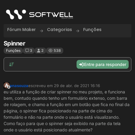
Skip to content
Fórum Maker
Categorias
Funções
Spinner
Funções
3
2
538
Entre para responder
A
anasouza
escreveu em
29 de abr. de 2021 16:16
última edição por
Offline
eu utiliza a função de criar spinner no meu projeto, e funciona
bem, contudo quando tenho um formulário extenso, com barra
de rolagem, e chamo a função em um botão que fica no final da
página, o spinner fica posicionado na parte de cima do
formulário e não na parte onde o usuário está visualizando.
Como faço para que o spinner seja exibido na parte da tela
onde o usuário está posicionado atualmente?