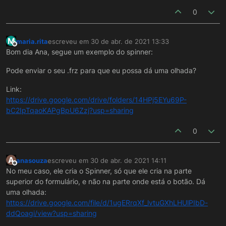
0
M
maria.rita
escreveu em
30 de abr. de 2021 13:33
última edição por
Offline
Bom dia Ana, segue um exemplo do spinner:
Pode enviar o seu .frz para que eu possa dá uma olhada?
Link:
https://drive.google.com/drive/folders/14HPj5EYu69P-
bC2IpTqaoKAPgBpU6Zzj?usp=sharing
0
A
anasouza
escreveu em
30 de abr. de 2021 14:11
última edição por
Offline
No meu caso, ele cria o Spinner, só que ele cria na parte
superior do formulário, e não na parte onde está o botão. Dá
uma olhada:
https://drive.google.com/file/d/1ugERrqXf_lvtuGXhLHUlPIbD-
ddQoagi/view?usp=sharing