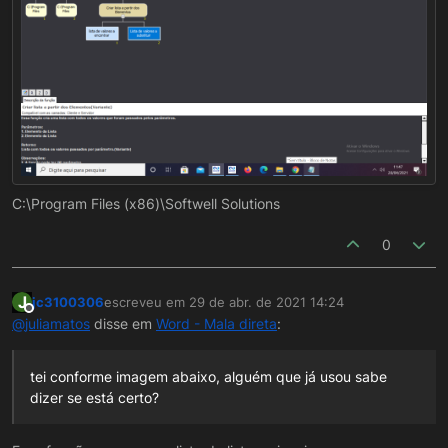
C:\Program Files (x86)\Softwell Solutions
0
J
jc3100306
escreveu em
29 de abr. de 2021 14:24
última edição por
Offline
@
juliamatos
disse em
Word - Mala direta
:
tei conforme imagem abaixo, alguém que já usou sabe
dizer se está certo?