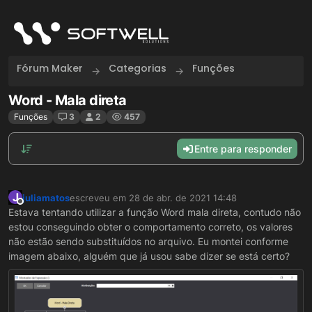
Skip to content
Fórum Maker
Categorias
Funções
Word - Mala direta
Funções
3
2
457
Entre para responder
J
juliamatos
escreveu em
28 de abr. de 2021 14:48
última edição por
Offline
Estava tentando utilizar a função Word mala direta, contudo não
estou conseguindo obter o comportamento correto, os valores
não estão sendo substituídos no arquivo. Eu montei conforme
imagem abaixo, alguém que já usou sabe dizer se está certo?