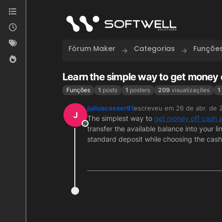
Skip to content
Fórum Maker
Categorias
Funçõe
Learn the simple way to get money 
Funções
1
posts
1
posters
209
visualizações
1
juliuscaeser91
escreveu em
26 de abr. de 
última edição por
J
The simplest way to
get money off cash 
Offline
transfer the available balance into your l
standard deposit while choosing the cash