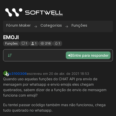
Skip to content
Fórum Maker
Categorias
Funções
EMOJI
Funções
1
1
216
1
Entre para responder
J
jc3100306
escreveu em
20 de abr. de 2021 18:53
última edição por
Offline
Quando uso aquelas funções do CHAT API pra envio de
mensagem por whatsapp e envio emojis eles chegam
quebrados, sabem dizer de a função de envio de mensagem
funciona com emoji?
Eu tentei passar ocódigo também mas não funcionou, chega
tudo quebrado no whatsapp.