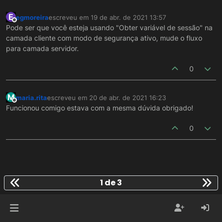
E
egmoreira
escreveu em
19 de abr. de 2021 13:57
última edição por
Offline
Pode ser que você esteja usando "Obter variável de sessão" na
camada cliente com modo de segurança ativo, mude o fluxo
para camada servidor.
0
M
maria.rita
escreveu em
20 de abr. de 2021 16:23
última edição por
Offline
Funcionou comigo estava com a mesma dúvida obrigado!
0
1 de 3