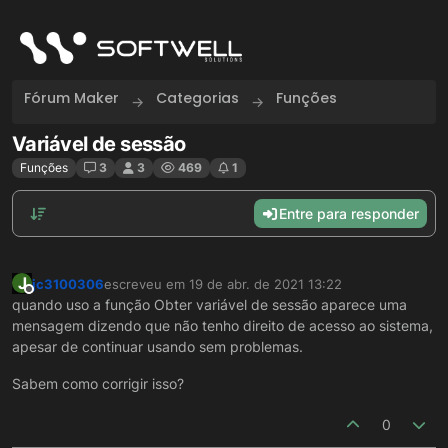
Skip to content
Fórum Maker
Categorias
Funções
Variável de sessão
Funções
3
3
469
1
Entre para responder
J
jc3100306
escreveu em
19 de abr. de 2021 13:22
última edição por
Offline
quando uso a função Obter variável de sessão aparece uma
mensagem dizendo que não tenho direito de acesso ao sistema,
apesar de continuar usando sem problemas.
Sabem como corrigir isso?
0