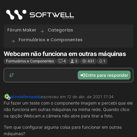
Skip to content
Fórum Maker
Categorias
Formulários e Componentes
Webcam não funciona em outras máquinas
Formulários e Componentes
4
3
431
1
Entre para responder
O
oliveiafernanda
escreveu em
12 de abr. de 2021 17:34
última edição por
Offline
Fui fazer um teste com o componente imagem e percebi que ele
não funciona em outras máquinas na minha rede. Quando clico
na opção Webcam a câmera não abre para tirar a foto.
Tem que configurar alguma coisa para funcionar em outras
máquinas?