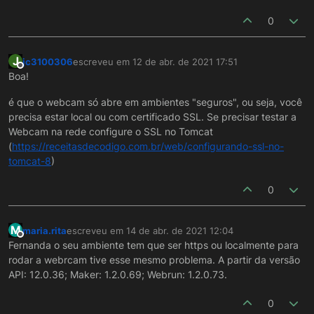
0
J
jc3100306
escreveu em
12 de abr. de 2021 17:51
última edição por
Offline
Boa!
é que o webcam só abre em ambientes "seguros", ou seja, você
precisa estar local ou com certificado SSL. Se precisar testar a
Webcam na rede configure o SSL no Tomcat
(
https://receitasdecodigo.com.br/web/configurando-ssl-no-
tomcat-8
)
0
M
maria.rita
escreveu em
14 de abr. de 2021 12:04
última edição por
Offline
Fernanda o seu ambiente tem que ser https ou localmente para
rodar a webrcam tive esse mesmo problema. A partir da versão
API: 12.0.36; Maker: 1.2.0.69; Webrun: 1.2.0.73.
0