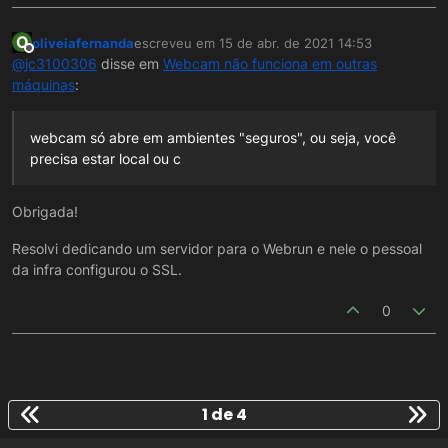
O
oliveiafernanda
escreveu em
15 de abr. de 2021 14:53
última edição por
Offline
@
jc3100306
disse em
Webcam não funciona em outras
máquinas
:
webcam só abre em ambientes "seguros", ou seja, você
precisa estar local ou c
Obrigada!
Resolvi dedicando um servidor para o Webrun e nele o pessoal
da infra configurou o SSL.
0
1 de 4