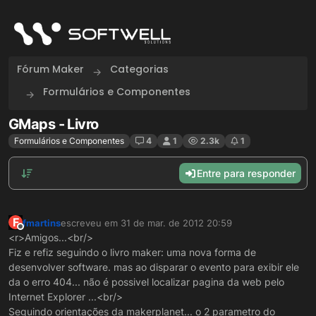
Skip to content
Fórum Maker
Categorias
Formulários e Componentes
GMaps - Livro
Formulários e Componentes
4
1
2.3k
1
Entre para responder
F
fmartins
escreveu em
31 de mar. de 2012 20:59
última edição por
Offline
<r>Amigos...<br/>
Fiz e refiz seguindo o livro maker: uma nova forma de
desenvolver software. mas ao disparar o evento para exibir ele
da o erro 404... não é possivel localizar pagina da web pelo
Internet Explorer ...<br/>
Seguindo orientações da makerplanet... o 2 parametro do