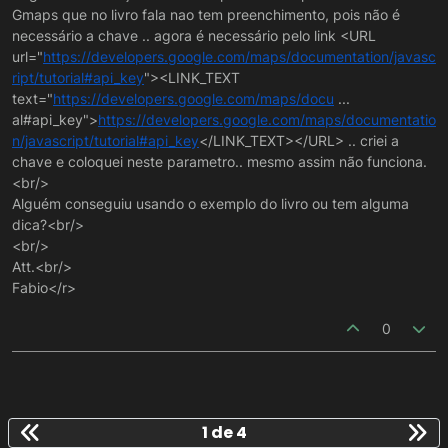
Gmaps que no livro fala nao tem preenchimento, pois não é
necessário a chave .. agora é necessário pelo link <URL
url="
https://developers.google.com/maps/documentation/javasc
ript/tutorial#api_key
"><LINK_TEXT
text="
https://developers.google.com/maps/docu
...
al#api_key">
https://developers.google.com/maps/documentatio
n/javascript/tutorial#api_key
</LINK_TEXT></URL> .. criei a
chave e coloquei neste parametro.. mesmo assim não funciona.
<br/>
Alguém conseguiu usando o exemplo do livro ou tem alguma
dica?<br/>
<br/>
Att.<br/>
Fabio</r>
0
1 de 4