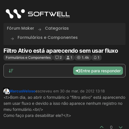
Skip to content
Fórum Maker
Categorias
Formulários e Componentes
Filtro Ativo está aparecendo sem usar fluxo
Formulários e Componentes
2
1
1.4k
1
Entre para responder
MarcusVeloso
escreveu em
30 de mar. de 2012 13:18
última edição por
Offline
<t>Bom dia, ao abrir o formulário o "filtro ativo" está aparecendo
sem usar fluxo e devido a isso não aparece nenhum registro no
meu formulário.<br/>
Como faço para desabilitar ele?</t>
0