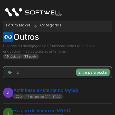
Skip to content
Fórum Maker
Categorias
Outros
Dúvidas ou divulgações de funcionalidades que não se
enquadram nas categorias anteriores.
16
tópicos
33
posts
Entre para postar
Abrir base existente no MySql
J
2
17 de jun. de 2021 17:02
Horário de verão no MYSQL
J