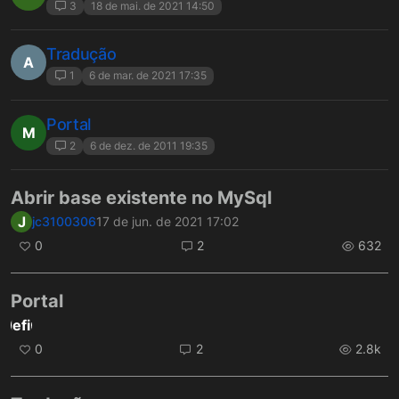
3
18 de mai. de 2021 14:50
Tradução
A
1
6 de mar. de 2021 17:35
Portal
M
2
6 de dez. de 2011 19:35
Abrir base existente no MySql
J
jc3100306
17 de jun. de 2021 17:02
0
2
632
Portal
ndefined
0
2
2.8k