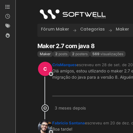
Skip to content
Fórum Maker
Categorias
Maker
Maker 2.7 com java 8
Maker
2
posts
2
posters
569
visualizações
CrisMarques
escreveu em
28 de set. de 20
última edição por
C
Olá amigos, estou utlizando o maker 2.7 
Offline
migração do java para a versão 8. Algué
3 meses depois
Fabrício Santana
escreveu em
20 de dez. 
última edição por
Boa tarde!