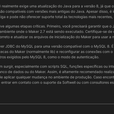
realmente exige uma atualização do Java para a versão 8, já que o
ão compatíveis com versões mais antigas do Java. Apesar disso, é 
iga e pode não oferecer suporte total às tecnologias mais recente
e algumas etapas críticas. Primeiro, você precisará garantir que o 
 ambiente onde o Maker 2.7 está sendo executado. Certifique-se de 
reto e atualizar os arquivos de inicialização do Maker para usar a 
driver JDBC do MySQL para uma versão compatível com o MySQL 8. É e
iotecas do Maker (normalmente lib) e reconfigurar as conexões com 
etros exigidos pelo MySQL 8, como o modo de autenticação.
 surgir, especialmente com scripts SQL, funções específicas ou in
nco de dados ou do Maker. Assim, é altamente recomendado realiza
 aplicar qualquer mudança no ambiente de produção. Caso encontr
e entrar em contato com o suporte da Softwell ou com consultores e