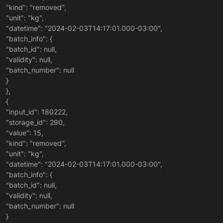
"kind": "removed",
"unit": "kg",
"datetime": "2024-02-03T14:17:01.000-03:00",
"batch_info": {
"batch_id": null,
"validity": null,
"batch_number": null
}
},
{
"input_id": 180222,
"storage_id": 290,
"value": 15,
"kind": "removed",
"unit": "kg",
"datetime": "2024-02-03T14:17:01.000-03:00",
"batch_info": {
"batch_id": null,
"validity": null,
"batch_number": null
}