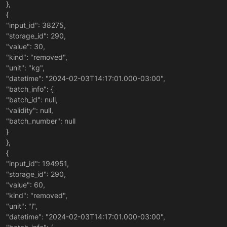
},
{
"input_id": 38275,
"storage_id": 290,
"value": 30,
"kind": "removed",
"unit": "kg",
"datetime": "2024-02-03T14:17:01.000-03:00",
"batch_info": {
"batch_id": null,
"validity": null,
"batch_number": null
}
},
{
"input_id": 194951,
"storage_id": 290,
"value": 60,
"kind": "removed",
"unit": "l",
"datetime": "2024-02-03T14:17:01.000-03:00",