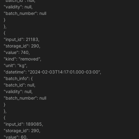
"batch_id": null,
"validity": null,
"batch_number": null
}
},
{
"input_id": 21183,
"storage_id": 290,
"value": 740,
"kind": "removed",
"unit": "kg",
"datetime": "2024-02-03T14:17:01.000-03:00",
"batch_info": {
"batch_id": null,
"validity": null,
"batch_number": null
}
},
{
"input_id": 189085,
"storage_id": 290,
"value": 60,