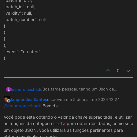
"batch_info": {
"batch_id": null,
"validity": null,
"batch_number": null
}
}
]
},
"event": "created"
}
0
L
Boa tarde pessoal, tenho um Json de
leandromachado
aplicação que possui alguns array na qual não
Janpier dos Santos
escreveu em
5 de mar. de 2024 12:24
estou conseguindo pegar para salvar em uma
Já consegui pegar o resource e as tag's,
última edição por
Offline
@
leandromachado
Bom dia.
tabela.
porém não sei como trabalhar com o
"input_movimentations", maximo que
Alguem tem algum exemplo de fluxo para o
Você pode está obtendo o valor da chave supracitada, e utilizar
consegui foi salvar em uma variável.
Json abaixo?
as funções da categoria
para obter dos dados, como será
Lista
Json:
um objeto JSON, você utilizará as funções pertinentes para
{
"resource": {
obter e manipular os dados.