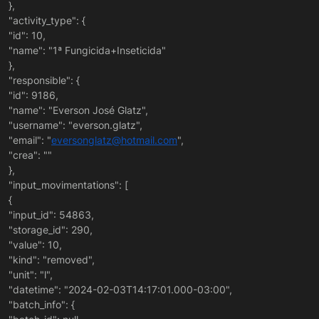
},
"activity_type": {
"id": 10,
"name": "1ª Fungicida+Inseticida"
},
"responsible": {
"id": 9186,
"name": "Everson José Glatz",
"username": "everson.glatz",
"email": "
eversonglatz@hotmail.com
",
"crea": ""
},
"input_movimentations": [
{
"input_id": 54863,
"storage_id": 290,
"value": 10,
"kind": "removed",
"unit": "l",
"datetime": "2024-02-03T14:17:01.000-03:00",
"batch_info": {