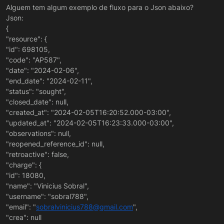
Alguem tem algum exemplo de fluxo para o Json abaixo?
Json:
{
"resource": {
"id": 698105,
"code": "AP587",
"date": "2024-02-06",
"end_date": "2024-02-11",
"status": "sought",
"closed_date": null,
"created_at": "2024-02-05T16:20:52.000-03:00",
"updated_at": "2024-02-05T16:23:33.000-03:00",
"observations": null,
"reopened_reference_id": null,
"retroactive": false,
"charge": {
"id": 18080,
"name": "Vinicius Sobral",
"username": "sobral788",
"email": "
sobralvinicius788@gmail.com
",
"crea": null