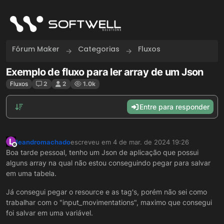
Skip to content
Fórum Maker
Categorias
Fluxos
Exemplo de fluxo para ler array de um Json
Fluxos
2
2
1.0k
Entre para responder
L
leandromachado
escreveu em
4 de mar. de 2024 19:26
última edição por
Offline
Boa tarde pessoal, tenho um Json de aplicação que possui
alguns array na qual não estou conseguindo pegar para salvar
em uma tabela.
Já consegui pegar o resource e as tag's, porém não sei como
trabalhar com o "input_movimentations", maximo que consegui
foi salvar em uma variável.