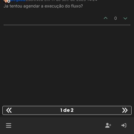
última edição por
Offline
Ja tentou agendar a execução do fluxo?
0
1 de 2