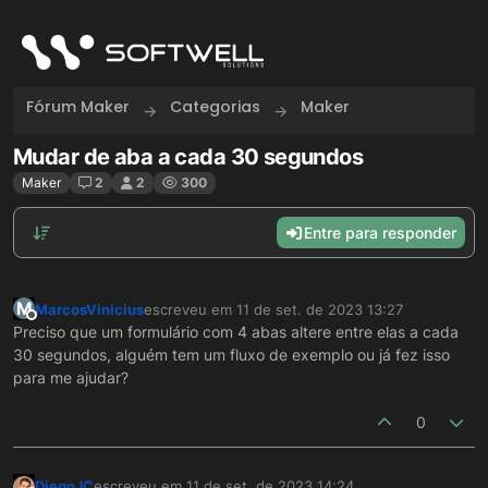
Skip to content
Fórum Maker
Categorias
Maker
Mudar de aba a cada 30 segundos
Maker
2
2
300
Entre para responder
M
MarcosVinicius
escreveu em
11 de set. de 2023 13:27
última edição por
Offline
Preciso que um formulário com 4 abas altere entre elas a cada
30 segundos, alguém tem um fluxo de exemplo ou já fez isso
para me ajudar?
0
DiegoJC
escreveu em
11 de set. de 2023 14:24